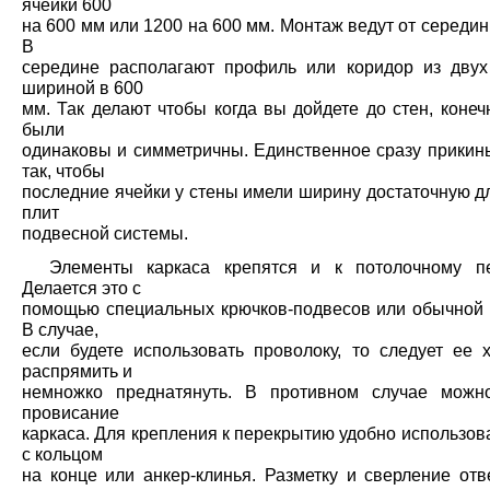
ячейки 600
на 600 мм или 1200 на 600 мм. Монтаж ведут от середи
В
середине располагают профиль или коридор из дву
шириной в 600
мм. Так делают чтобы когда вы дойдете до стен, коне
были
одинаковы и симметричны. Единственное сразу прикинь
так, чтобы
последние ячейки у стены имели ширину достаточную д
плит
подвесной системы.
Элементы каркаса крепятся и к потолочному пе
Делается это с
помощью специальных крючков-подвесов или обычной 
В случае,
если будете использовать проволоку, то следует ее 
распрямить и
немножко преднатянуть. В противном случае можн
провисание
каркаса. Для крепления к перекрытию удобно использо
с кольцом
на конце или анкер-клинья. Разметку и сверление отв