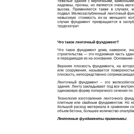
тяжёлые здания с кирпичными, каменными
надежны, прочны, но являются очень мате
высока. Применяются также в случаях, к
подвал. Мелкозаглубленный ленточный фунд
невысокую стоимость из-за меньшего кол
случае фундамент превращается в заглуб
трудозатрат.
Что такое ленточный фундамент?
Что такое фундамент дома, наверное, зн
строительства — это подземная часть здан
и передающая их на основание. Основание- 
Верхняя плоскость фундамента, на котор
или сооружения, называется поверхность
плоскость, непосредственно соприкасающа
Ленточный фундамент – это железобетон
здания. Ленту закладывают под все внутре
одинаковую форму поперечного сечения по
Технология изготовления ленточного фунд
плитным или свайным фундаментом. Но ей
большой расход материала в сравнении с
объем бетона, большее количество опалубк
Ленточные фундаменты применимы: