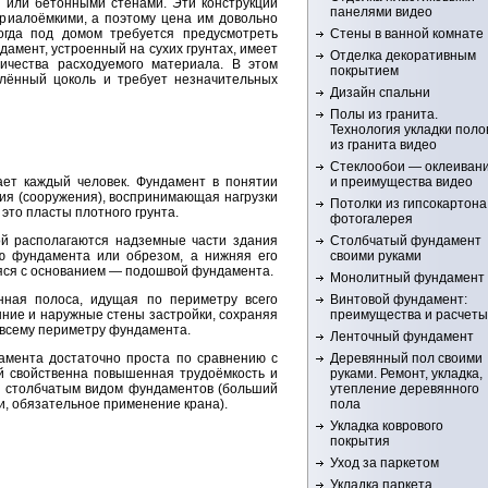
 или бетонными стенами. Эти конструкции
панелями видео
риалоёмкими, а поэтому цена им довольно
Стены в ванной комнате
огда под домом требуется предусмотреть
амент, устроенный на сухих грунтах, имеет
Отделка декоративным
ичества расходуемого материала. В этом
покрытием
лённый цоколь и требует незначительных
Дизайн спальни
Полы из гранита.
Технология укладки поло
из гранита видео
Стеклообои — оклеиван
и преимущества видео
ает каждый человек. Фундамент в понятии
ия (сооружения), воспринимающая нагрузки
Потолки из гипсокартона
это пласты плотного грунта.
фотогалерея
Столбчатый фундамент
ой располагаются надземные части здания
своими руками
ю фундамента или обрезом, а нижняя его
яся с основанием — подошвой фундамента.
Монолитный фундамент
Винтовой фундамент:
ная полоса, идущая по периметру всего
преимущества и расчеты
нние и наружные стены застройки, сохраняя
 всему периметру фундамента.
Ленточный фундамент
Деревянный пол своими
амента достаточно проста по сравнению с
руками. Ремонт, укладка,
 свойственна повышенная трудоёмкость и
утепление деревянного
о столбчатым видом фундаментов (больший
пола
и, обязательное применение крана).
Укладка коврового
покрытия
Уход за паркетом
Укладка паркета