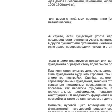
-для домов с бетонными, каменными, кирп
1000-1300кг/куб.м);
-для домов с тяжёлыми перекрытиями (м
металлические);
-в случае, если существует угроза не
неоднородности грунтов на участке (к приме
в другой пучинистыми суглинками). Ленточ
одно целое, перераспределит усилия и сте
-если в доме планируется подвал или цо
фундамента образуют стену подвального п
Планируя строительство дома очень важно 
типа фундамента будущего строения, так 
элементов постройки. Ошибка, заложе
спроектированный фундамент, экономия стро
серьезным негативным последствиям пр
проблемы как перекосы фундамента, п
горизонтальные деформации, неравн
конструкциях. От надежности фундамента в 
постройки, а также ее капитальность и долг
Помните, нулевой цикл возведения зда
фундаментов) — это дорогой процесс и сост