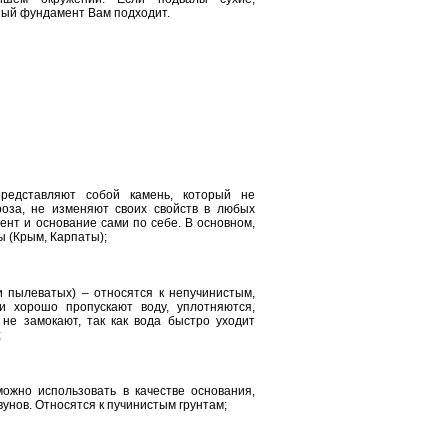
ный фундамент Вам подходит.
редставляют собой камень, который не
оза, не изменяют своих свойств в любых
нт и основание сами по себе. В основном,
ы (Крым, Карпаты);
 пылеватых) – относятся к непучинистым,
и хорошо пропускают воду, уплотняются,
не замокают, так как вода быстро уходит
;
ожно использовать в качестве основания,
унов. Относятся к пучинистым грунтам;