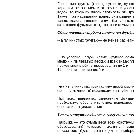
Глинистые грунты (глины, суглинки, супе
хорошим основанием и относятся к услов
водой, то из-за их малой плотности эти гр
Также, при насыщении водой, они сильно 
такого водонасыщения могут быть: высок
заложения фундамента), протечки коммуник
Общепринятая глубина заложения фунд
-на пучинистых грунтах — не менее расчетн
-на условно непучинистых (крупнообломо
мелких и пылеватых песках и всех видах гл
нормальной глубине промерзания до 1 м — не
1,5 до 2,5 м — не менее 1 м;
-на непучинистых грунтах (крупнообломочн
средней крупности) независимо от глубины 
При всех вариантах заложения фундам
необходимо обеспечить отвод поверхнос
основание от увлажнения.
Тип конструкции здания и нагрузка от н
Нагрузка — это сумма веса всех конструкц
оборудования) которые находятся выш
показатель будет решающим в выборе