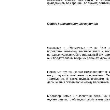
фундаменты без трещин, то значит, ленточ
Общие характеристики грунтов:
Скальные и обломочные грунты. Они п
подвержен никакому влиянию влаги и мор
погодных условиях. Это идеальный фундаме
они представлены в горных районах Украин
Песчаные грунты (кроме мелкозернистых и
могут служить отличным основанием. Он
трамбуются. В таких грунтах фундаменты 
дальше вниз сквозь поры между песчинками
Мелкозернистые и пылеватые пески. Их м
однако они часто обладают свойствами плыв