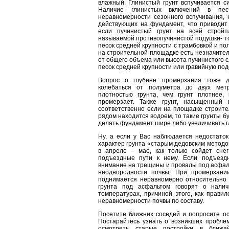
влажный. Глинистый грунт вспучивается си
Наличие глинистых включений в пес
неравномерности сезонного вспучивания, 
действующих на фундамент, что приводит
если пучинистый грунт на всей стройп
называемой противопучинистой подушки- то
песок средней крупности с трамбовкой и пол
на строительной площадке есть незначител
от общего объема или высота пучинистого с
песок средней крупности или гравийную под
Вопрос о глубине промерзания тоже д
колебаться от полуметра до двух метр
плотностью грунта, чем грунт плотнее,
промерзает. Также грунт, насыщенный в
соответственно если на площадке строите
рядом находится водоем, то такие грунты б
делать фундамент шире либо увеличивать 
Ну, а если у Вас наблюдается недостато
характер грунта «старым дедовским методо
в апреле – мае, как только сойдет снег
подъездные пути к нему. Если подъездн
внимание на трещины и провалы под асфаль
неоднородности почвы. При промерзании 
поднимается неравномерно относительно 
грунта под асфальтом говорят о нали
температурах, причиной этого, как прави
неравномерности почвы по составу.
Посетите ближних соседей и попросите о
Постарайтесь узнать о возникших пробле
осмотреть старые постройки в ближа