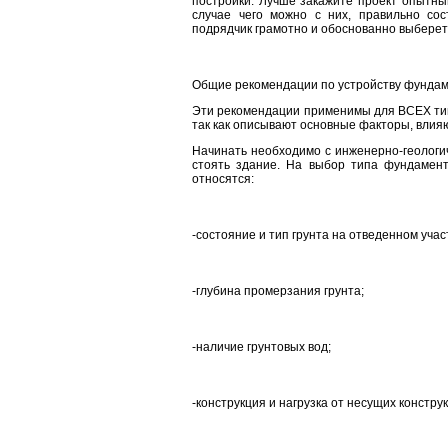
постройки. Лучше закажите проект опытны
случае чего можно с них, правильно сос
подрядчик грамотно и обоснованно выберет
Общие рекомендации по устройству фундам
Эти рекомендации применимы для ВСЕХ типо
так как описывают основные факторы, влия
Начинать необходимо с инженерно-геологич
стоять здание. На выбор типа фундамент
относятся:
-состояние и тип грунта на отведенном учас
-глубина промерзания грунта;
-наличие грунтовых вод;
-конструкция и нагрузка от несущих констру