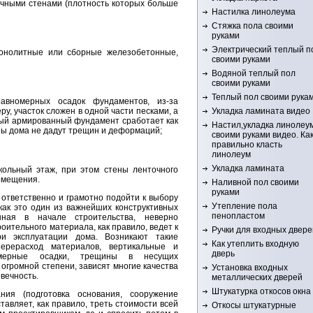
ичными стенами (плотность которых больше
Настилка линолеума
Стяжка пола своими
руками
Электрический теплый п
онолитные или сборные железобетонные,
своими руками
Водяной теплый пол
своими руками
Теплый пол своими рука
равномерных осадок фундаментов, из-за
Укладка ламината видео
ру, участок сложен в одной части песками, а
ный армированный фундамент сработает как
Настил,укладка линолеу
ны дома не дадут трещин и деформаций;
своими руками видео. Ка
правильно класть
линолеум
Укладка ламината
кольный этаж, при этом стены ленточного
омещения.
Наливной пол своими
руками
ответственно и грамотно подойти к выбору
Утепление пола
как это один из важнейших конструктивных
пенопластом
нная в начале строительства, неверно
ительного материала, как правило, ведет к
Ручки для входных двере
и эксплуатации дома. Возникают такие
Как утеплить входную
ерерасход материалов, вертикальные и
дверь
омерные осадки, трещины в несущих
огромной степени, зависят многие качества
Установка входных
овечность.
металлических дверей
Штукатурка откосов окна
ния (подготовка основания, сооружение
авляет, как правило, треть стоимости всей
Откосы штукатурные