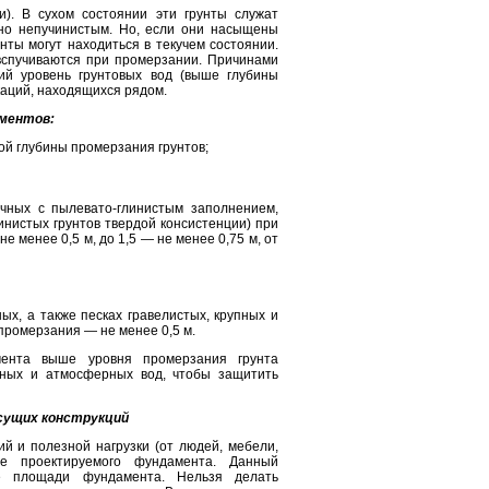
си). В сухом состоянии эти грунты служат
но непучинистым. Но, если они насыщены
унты могут находиться в текучем состоянии.
вспучиваются при промерзании. Причинами
ий уровень грунтовых вод (выше глубины
аций, находящихся рядом.
аментов:
ой глубины промерзания грунтов;
чных с пылевато-глинистым заполнением,
инистых грунтов твердой консистенции) при
 менее 0,5 м, до 1,5 — не менее 0,75 м, от
ых, а также песках гравелистых, крупных и
промерзания — не менее 0,5 м.
ента выше уровня промерзания грунта
тных и атмосферных вод, чтобы защитить
есущих конструкций
ий и полезной нагрузки (от людей, мебели,
е проектируемого фундамента. Данный
 площади фундамента. Нельзя делать