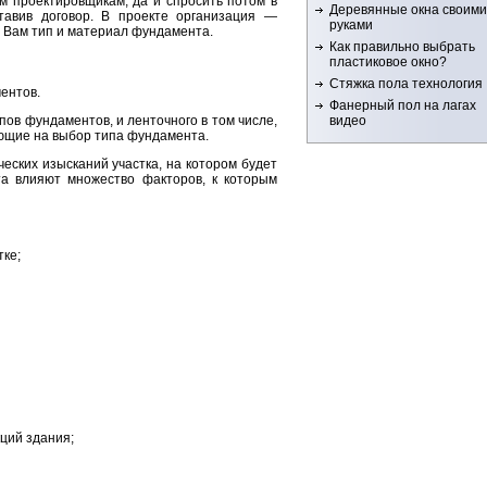
м проектировщикам, да и спросить потом в
Деревянные окна своими
тавив договор. В проекте организация —
руками
 Вам тип и материал фундамента.
Как правильно выбрать
пластиковое окно?
Стяжка пола технология
ентов.
Фанерный пол на лагах
видео
в фундаментов, и ленточного в том числе,
ющие на выбор типа фундамента.
еских изысканий участка, на котором будет
а влияют множество факторов, к которым
тке;
кций здания;