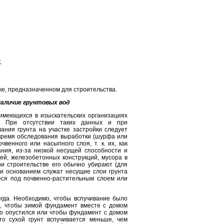
;
ке, предназначенном для строительства.
наличие грунтовых вод
имеющихся в изыскательских организациях
ий. При отсутствии таких данных и при
ания грунта на участке застройки следует
время обследования выработки (шурфа или
венного или насыпного слоя, т. к. их, как
ания, из-за низкой несущей способности и
ей, железобетонных конструкций, мусора в
ри строительстве его обычно убирают (для
 и основанием служат несущие слои грунта
иеся под почвенно-растительным слоем или
егда. Необходимо, чтобы вспучивание было
ь, чтобы зимой фундамент вместе с домом
о опустился или чтобы фундамент с домом
о сухой грунт вспучивается меньше, чем