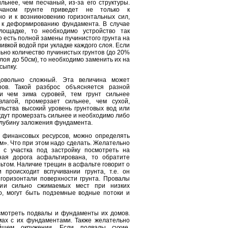
льнее, чем песчаный, из-за его структуры.
чаном грунте приведет не только к
но и к возникновению горизонтальных сил,
 к деформированию фундамента. В случае
лощадке, то необходимо устройство так
 есть полной замены пучинистого грунта на
ивкой водой при укладке каждого слоя. Если
ьно количество пучинистых грунтов (до 20%
лоя до 50см), то необходимо заменить их на
сыпку.
овольно сложный. Эта величина может
ов. Такой разброс объясняется разной
 и чем зима суровей, тем грунт сильнее
лагой, промерзает сильнее, чем сухой,
льства высокий уровень грунтовых вод или
удут промерзать сильнее и необходимо либо
глубину заложения фундамента.
к финансовых ресурсов, можно определять
м». Что при этом надо сделать. Желательно
 с участка под застройку посмотреть на
ая дорога асфальтирована, то обратите
том. Наличие трещин в асфальте говорит о
происходит вспучивании грунта, т.е. он
горизонтали поверхности грунта. Провалы
чии сильно сжимаемых мест при низких
ло, могут быть подземные водные потоки и
смотреть подвалы и фундаменты их домов.
мах с их фундаментами. Также желательно
йшем окружении. Если подвалы сухие,