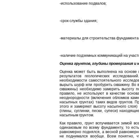
-использование подвалов;
-срок службы здания;
-материалы для строительства фундамента
-наличие подземных коммуникаций на участ
Оценка грунтов, глубины промерзания и 
Оценка может быть выполнена на основе 
результатов геологических исследован
необходимости самостоятельного исследов
вырыть шурф или пробурить скважину. Во 
скважины) необходимо замерить высоту поч
правило, не используют в качестве основ
неоднородности (включения обломков камн
насыпных грунтах) таких видов грунтов. П
этого и замеряют высоту насыпного слоя)
(глины, суглинки, пески, супеси) находящ
насыпным грунтом.
Как правило, грунт вспучивается зимой вс
одинаковым по всему фундаменту, то ест
равномерно поднялся, а весной равномерн
не поднимался вообще. Всем понятно, чт