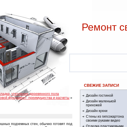
Ремонт c
СВЕЖИЕ ЗАПИСИ
кладка, утепление деревянного пола
Дизайн гостиной
овой фундамент: преимущества и расчеты
»
Дизайн маленькой
прихожей
Дизайн кухни
Стены из гипсокартона
своими руками видео
шных подземных стен, обычно готовят под
Отделка пластиковыми