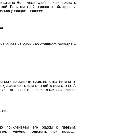
й кистью. Но намного удобнее использовать
чкой. Валиком клей наносится быстрее и
ельно упрощает процесс.
ки
на обоев на куски необходимого размера –
рвый отрезанный кусок полотна (помните,
ладываем его к намазанной клеем стене. А
ься, что полотно расположилось строго
отно
но приклеиваем его рядом с первым,
аппорт удобно подгонять при помощи