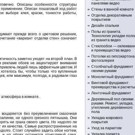
панелями видео
говечно. Описаны особенности структуры
х применение. Описан пошаговый ход работ
Стены в ванной комнате
и выборе клея, краски, тонкости работы,
Отделка декоративным
покрытием
Дизайн спальни
Полы из гранита.
 думают прежде всего о цветовом решении,
Технология укладки поло
очетание «вариант отделки стен» означает
из гранита видео
Стеклообои — оклеиван
и преимущества видео
Потолки из гипсокартона
актичность заметно уходят на второй план. В
фотогалерея
 в рекламе обоев не акцентируют внимание
Столбчатый фундамент
я привлечь людей лишь эффектным цветом. И
своими руками
 хотелось бы, чтобы только что купленные
в, или максимум, полгода, а радовали глаз
Монолитный фундамент
Винтовой фундамент:
преимущества и расчеты
Ленточный фундамент
 атмосфера в комнате.
Деревянный пол своими
руками. Ремонт, укладка,
утепление деревянного
пола
 воцаряется без преувеличения сказочная
Укладка коврового
апинки, ни одного грязного пятнышка. Они
покрытия
рять ни грана своего цвета. Но надолго ли
т их качества. Самые распространенные на
Уход за паркетом
долго. Стоит случайно задеть обои ногтем,
Укладка паркета
 и на обоях останется отчетливый след,