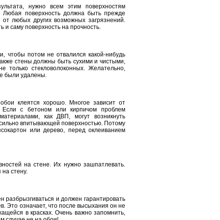
ультата, нужно всем этим поверхностям
. Любая поверхность должна быть прежде
и от любых других возможных загрязнений.
ь и саму поверхность на прочность.
, чтобы потом не отвалился какой-нибудь
также стены должны быть сухими и чистыми,
не только стекловолоконных. Желательно,
же были удалены.
 обои клеятся хорошо. Многое зависит от
. Если с бетоном или кирпичом проблем
материалами, как ДВП, могут возникнуть
 сильно впитывающей поверхностью. Потому
псокартон или дерево, перед оклеиванием
вностей на стене. Их нужно зашпатлевать.
 на стену.
ен разбрызгиваться и должен гарантировать
в. Это означает, что после высыхания он не
жащейся в красках. Очень важно запомнить,
ем случае не на обои!