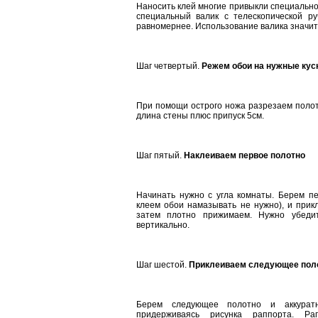
Наносить клей многие привыкли специально
специальный валик с телескопической ру
равномернее. Использование валика значит
Шаг четвертый.
Режем обои на нужные кус
При помощи острого ножа разрезаем полот
длина стены плюс припуск 5см.
Шаг пятый.
Наклеиваем первое полотно
Начинать нужно с угла комнаты. Берем пе
клеем обои намазывать не нужно), и прик
затем плотно прижимаем. Нужно убедит
вертикально.
Шаг шестой.
Приклеиваем следующее пол
Берем следующее полотно и аккурат
придерживаясь рисунка раппорта. Р