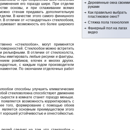
Деревянные окна своими
применения его гораздо шире. При отделке
руками
стве основы, и при сглаживании всяких
можно стенам придавать дополнительную
Как правильно выбрать
тделки. В качестве этого самого финишного
пластиковое окно?
. В отличии от «стандартных» стеклообоев,
Стяжка пола технология
азумевает возможность его более широкого
Фанерный пол на лагах
видео
твенно «стеклообои», могут применятся
поверхностей. Стеклообои можно встретить
 и рельефными. В отличии от стеклохолста,
бны имитировать любые рисунки и фактуры.
нием ромбиков, елочек и многих других.
ндартные, с каждым годом производители
рнаментом. По окончании отделочных работ
еклообои способны улучшить климатические
обой стекловолокна способствуют движению
сырости в комнате станет гораздо меньше.
 появляется возможность корректировать с
ее того, формирование с помощью обоев
й является основным преимуществом этого
т хорошей устойчивостью и огнестойкостью.
 людей следует на том, что стеклообои –