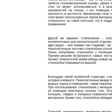
свойств стекловолоконной основы, сфера 
стен он может использоваться и в каче
неровностей на стенах, с его помощью 
прочность, в частности, финишному слою о
слоя может использоваться любой материал
стеклохолст не такой плотный, что и подр
применения.
Другой же вариант стеклообоев – собс
исключительно для окончательной отделки 
двух видов – они бывают как гладкими, так
переплетенные ниточки стеклообоев спосо
Очень популярны стеклообои с изображе
Причем рисунки встречаются самые неста
балуют покупателей каким-нибудь новым о
стеклообои покрываются краской.
Благодаря своей особенной структуре, ст
условия в комнате. Переплетенные между с
водных паров в помещении, таким образом 
При использовании стеклообоев у жильцов
их помощью некоторые изъяны стен. Бол
больших, гладких и изящных поверхносте
материала. Кроме того, стеклообои обладаю
Пожалуй, акцентировать внимание многих