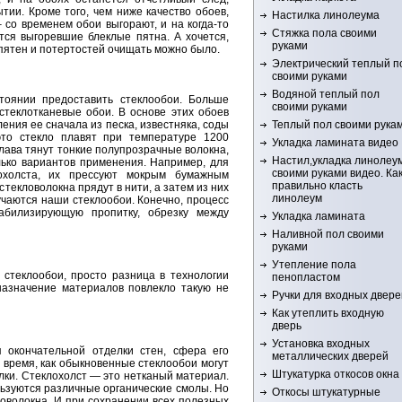
тии. Кроме того, чем ниже качество обоев,
Настилка линолеума
 со временем обои выгорают, и на когда-то
Стяжка пола своими
ся выгоревшие блеклые пятна. А хочется,
руками
 пятен и потертостей очищать можно было.
Электрический теплый п
своими руками
Водяной теплый пол
тоянии предоставить стеклообои. Больше
своими руками
стеклотканевые обои. В основе этих обоев
Теплый пол своими рука
ения ее сначала из песка, известняка, соды
то стекло плавят при температуре 1200
Укладка ламината видео
плава тянут тонкие полупрозрачные волокна,
Настил,укладка линолеу
лько вариантов применения. Например, для
своими руками видео. Ка
охолста, их прессуют мокрым бумажным
правильно класть
стекловолокна прядут в нити, а затем из них
линолеум
учаются наши стеклообои. Конечно, процесс
билизирующую пропитку, обрезку между
Укладка ламината
Наливной пол своими
руками
Утепление пола
стеклообои, просто разница в технологии
пенопластом
назначение материалов повлекло такую не
Ручки для входных двере
Как утеплить входную
дверь
Установка входных
 окончательной отделки стен, сфера его
металлических дверей
 время, как обыкновенные стеклообои могут
Штукатурка откосов окна
лки. Стеклохолст — это нетканый материал.
ьзуются различные органические смолы. Но
Откосы штукатурные
ловолокна. И при сохранении всех полезных