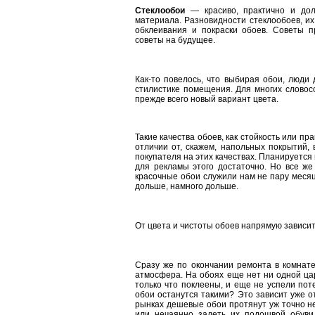
Стеклообои
— красиво, практично и дол
материала. Разновидности стеклообоев, и
обклеивания и покраски обоев. Советы пр
советы на будущее.
Как-то повелось, что выбирая обои, люди
стилистике помещения. Для многих словос
прежде всего новый вариант цвета.
Такие качества обоев, как стойкость или пр
отличии от, скажем, напольных покрытий,
покупателя на этих качествах. Планируетс
для рекламы этого достаточно. Но все же
красочные обои служили нам не пару месяце
дольше, намного дольше.
От цвета и чистоты обоев напрямую зависит
Сразу же по окончании ремонта в комнате
атмосфера. На обоях еще нет ни одной цар
только что поклеены, и еще не успели поте
обои останутся такими? Это зависит уже о
рынках дешевые обои протянут уж точно не
или нечаянно задеть их подошвой обуви,