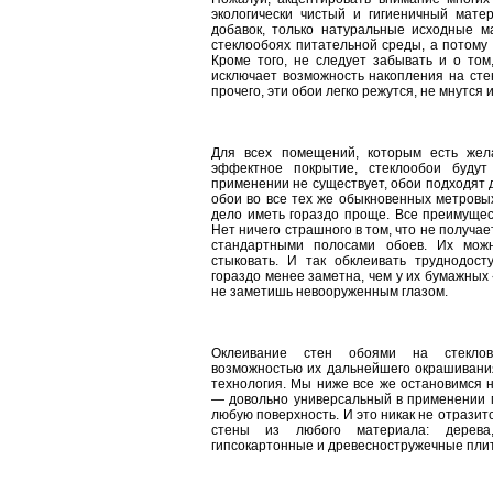
экологически чистый и гигиеничный матер
добавок, только натуральные исходные м
стеклообоях питательной среды, а потому 
Кроме того, не следует забывать и о том,
исключает возможность накопления на стен
прочего, эти обои легко режутся, не мнутся 
Для всех помещений, которым есть жел
эффектное покрытие, стеклообои будут
применении не существует, обои подходят
обои во все тех же обыкновенных метровых
дело иметь гораздо проще. Все преимущес
Нет ничего страшного в том, что не получ
стандартными полосами обоев. Их можн
стыковать. И так обклеивать труднодост
гораздо менее заметна, чем у их бумажных 
не заметишь невооруженным глазом.
Оклеивание стен обоями на стеклово
возможностью их дальнейшего окрашивания
технология. Мы ниже все же остановимся 
— довольно универсальный в применении м
любую поверхность. И это никак не отразит
стены из любого материала: дерева,
гипсокартонные и древесностружечные плит