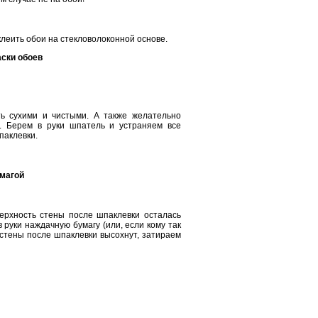
 клеить обои на стекловолоконной основе.
аски обоев
ь сухими и чистыми. А также желательно
. Берем в руки шпатель и устраняем все
паклевки.
магой
ерхность стены после шпаклевки осталась
 руки наждачную бумагу (или, если кому так
 стены после шпаклевки высохнут, затираем