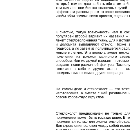
который вам не даст забыть обо этом собы
тем сильнее они боятся солнечных лучей –
эффектном равномерном оттенке появляют
чтобы обои помимо всего прочего, еще и от
К счастью, такую возможность нам в сос
популярен второй вариант их названия – 
лежит стекловолоконная ткань. Для изготовл
и доломита выплавляют стекло. Позже э
градусов, а уж затем из получившегося рас
мягкие и легкие. Эти волокна имеют неско
получения из волокон малярного стекл
способом. Или же другой вариант – готовые 
создают ткани различной фактуры. Так пол
включает в себя и другие этапы — ста
продольными нитями и другие операции.
На самом деле и стеклохолст — это тоже 
изготовления, а вместе с ней различное 
совсем корректную игру слов.
Стеклохолст предназначен не только для
применения может быть гораздо шире. В то
применятся только для окончательной отде
Для скрепления волокон между собой испол
тем не менее его основа — все те же стек