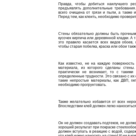
Правда, чтобы добиться наилучшего рез
предъявлять дополнительные требования
всего очищена от грязи и пыли, а также 
Перед тем, как клеить, необходимо проверит
Стены обязательно должны быть прочными
кусочек кирпича или деревянной кладки. А 
это правило касается всех видов обоев, 
чтобы старая побелка, краска или обои так
Как известно, не на каждую поверхность
материала, из которого сделаны стены
практически не возникает, то с такими 
определенные трудности. Это связано с их
такие непростые материалы, как ДВП, ги
необходимо прогрунтовать.
Также желательно избавится от всех неро
Впоследствии клей должен легко наноситься
Он не должен создавать подтеков, не долж
хороший результат при покраске стеклообое
должен вступать в реакцию с водой, содер
что клей нужно наносить на стену! И ни в ко