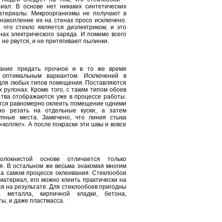
иал. В основе нет никаких синтетических
атериалы. Микроорганизмы не получают в
накопление их на стенах просо исключено.
 что стекло является диэлектриком, и это
ах электрического заряда. И помимо всего
и не рвутся, и не притягивают пылинки.
ание придать прочное и в то же время
 оптимальным вариантом. Исключений в
 для любых типов помещения. Поставляются
 рулонах. Кроме того, с таким типом обоев
тва отображаются уже в процессе работы.
ается равномерно оклеить помещение одними
о резать на отдельные куски, а затем
упные места. Замечено, что линия стыка
«коллег». А после покраски эти швы и вовсе
локнистой основе отличается только
. В остальном же весьма знакомая многим
на самом процессе оклеивания. Стеклообои
атериал, его можно клеить практически на
ся на результате. Для стеклообоев пригодны
 металла, кирпичной кладки, бетона,
ы, и даже пластмасса.