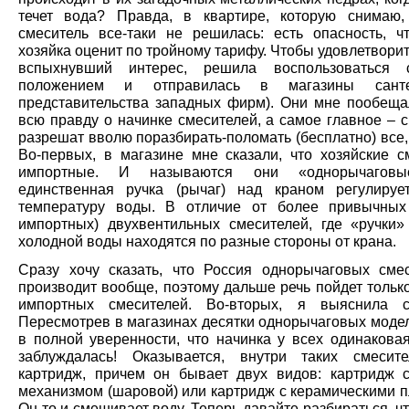
течет вода? Правда, в квартире, которую снимаю,
смеситель все-таки не решилась: есть опасность, ч
хозяйка оценит по тройному тарифу. Чтобы удовлетвори
вспыхнувший интерес, решила воспользоваться 
положением и отправилась в магазины санте
представительства западных фирм). Они мне пообеща
всю правду о начинке смесителей, а самое главное – с
разрешат вволю поразбирать-поломать (бесплатно) все, 
Во-первых, в магазине мне сказали, что хозяйские с
импортные. И называются они «однорычаговы
единственная ручка (рычаг) над краном регулиру
температуру воды. В отличие от более привычных
импортных) двухвентильных смесителей, где «ручки»
холодной воды находятся по разные стороны от крана.
Сразу хочу сказать, что Россия однорычаговых сме
производит вообще, поэтому дальше речь пойдет тольк
импортных смесителей. Во-вторых, я выяснила с
Пересмотрев в магазинах десятки однорычаговых модел
в полной уверенности, что начинка у всех одинаковая
заблуждалась! Оказывается, внутри таких смесит
картридж, причем он бывает двух видов: картридж
механизмом (шаровой) или картридж с керамическими п
Он-то и смешивает воду. Теперь давайте разбираться, чт