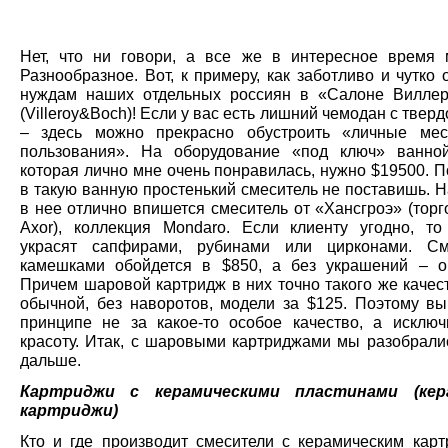
Нет, что ни говори, а все же в интересное время
Разнообразное. Вот, к примеру, как заботливо и чутко 
нуждам наших отдельных россиян в «Салоне Вилле
(Villeroy&Boch)! Если у вас есть лишний чемодан с твер
– здесь можно прекрасно обустроить «личные мес
пользования». На оборудование «под ключ» ванно
которая лично мне очень понравилась, нужно $19500. П
в такую ванную простенький смеситель не поставишь. Н
в нее отлично впишется смеситель от «Хансгроэ» (тор
Axor), коллекция Mondaro. Если клиенту угодно, то
украсят сапфирами, рубинами или цирконами. См
камешками обойдется в $850, а без украшений – о
Причем шаровой картридж в них точно такого же качест
обычной, без наворотов, модели за $125. Поэтому вы
принципе не за какое-то особое качество, а исключ
красоту. Итак, с шаровыми картриджами мы разобрали
дальше.
Картриджи с керамическими пластинами (кер
картриджи)
Кто и где производит смесители с керамическим кар