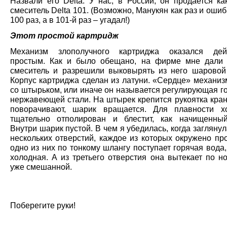
Назвали его Delta. У нас, в России, он продается ка
смеситель Delta 101. (Возможно, Манукян как раз и оши
100 раз, а в 101-й раз – угадал!)
Этот простой картридж
Механизм злополучного картриджа оказался дейс
простым. Как и было обещано, на фирме мне дали
смеситель и разрешили выковырять из него шаровой
Корпус картриджа сделан из латуни. «Сердце» механиз
со штырьком, или иначе он называется регулирующая го
нержавеющей стали. На штырек крепится рукоятка кран
поворачивают, шарик вращается. Для плавности х
тщательно отполирован и блестит, как начищенны
Внутри шарик пустой. В чем я убедилась, когда заглянул
нескольких отверстий, каждое из которых окружено пр
одно из них по тонкому шлангу поступает горячая вода,
холодная. А из третьего отверстия она вытекает по н
уже смешанной.
Поберегите руки!