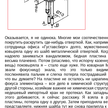
Оказывается, я не одинока. Многие мои соотечествен
покрутить-раскрутить где-нибудь отверткой. Как, наприм
сотрудница офиса «Густавсберг» долго, мужественн
ковыряла одну из шайб металлической отверткой. Ког
надоело заниматься вандализмом, бедная пластина
весьма плачевно. Потом (опасливо, что испорчу казен
вещь) поковыряла я – стало еще хуже. Но коварная М
звали фокусницу) знала, что это только видим
послюнявила пальчик и слегка потерла пострадавший 
что вы думаете? На пластине не осталось ни царапины
фокуса элементарна – все дело в химической структу
другой стороны, хозяйкам важнее не химическая структу
недешевый импортный кран не протекал. Как западн
этого добиваются, я сейчас расскажу. Я взяла в 
пластины, потерла одну о другую. Затем приподняла в
представляете, нижняя шайба тут же снова прилипла к