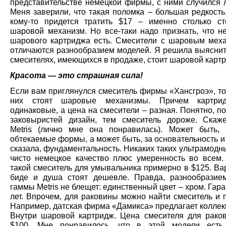
представительстве немецкой фирмы, с ними случился л
Меня заверили, что такая поломка – большая редкость
кому-то придется тратить $17 – именно столько с
шаровой механизм. Но все-таки надо признать, что не
шарового картриджа есть. Смесители с шаровым мех
отличаются разнообразием моделей. Я решила выяснить
смесителях, имеющихся в продаже, стоит шаровой карт
Красота — это страшная сила!
Если вам приглянулся смеситель фирмы «Хансгроэ», то
них стоят шаровые механизмы. Причем картри
одинаковые, а цена на смесители – разная. Понятно, п
заковыристей дизайн, тем смеситель дороже. Скаж
Metris (лично мне она понравилась). Может быть,
обтекаемые формы, а может быть, за основательность и
сказала, фундаментальность. Никаких таких ультрамодн
чисто немецкое качество плюс умеренность во всем.
такой смеситель для умывальника примерно в $125. Ва
биде и душа стоят дешевле. Правда, разнообразие
гаммы Metris не блещет: единственный цвет – хром. Гара
лет. Впрочем, для раковины можно найти смеситель и 
Например, датская фирма «Дамикса» предлагает коллекц
Внутри шаровой картридж. Цена смесителя для рако
$100. Мне понравилось, что в этой модели есть