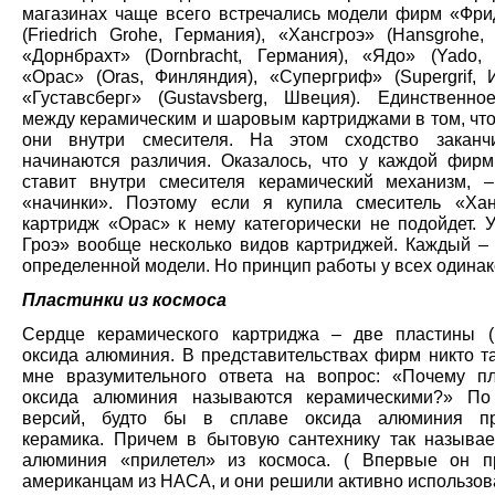
магазинах чаще всего встречались модели фирм «Фри
(Friedrich Grohe, Германия), «Хансгроэ» (Hansgrohe,
«Дорнбрахт» (Dornbracht, Германия), «Ядо» (Yado, 
«Орас» (Oras, Финляндия), «Супергриф» (Supergrif, 
«Густавсберг» (Gustavsberg, Швеция). Единственно
между керамическим и шаровым картриджами в том, что
они внутри смесителя. На этом сходство заканчи
начинаются различия. Оказалось, что у каждой фирм
ставит внутри смесителя керамический механизм, 
«начинки». Поэтому если я купила смеситель «Хан
картридж «Орас» к нему категорически не подойдет. 
Гроэ» вообще несколько видов картриджей. Каждый – 
определенной модели. Но принцип работы у всех одина
Пластинки из космоса
Сердце керамического картриджа – две пластины 
оксида алюминия. В представительствах фирм никто та
мне вразумительного ответа на вопрос: «Почему п
оксида алюминия называются керамическими?» По
версий, будто бы в сплаве оксида алюминия при
керамика. Причем в бытовую сантехнику так называ
алюминия «прилетел» из космоса. ( Впервые он п
американцам из НАСА, и они решили активно использов