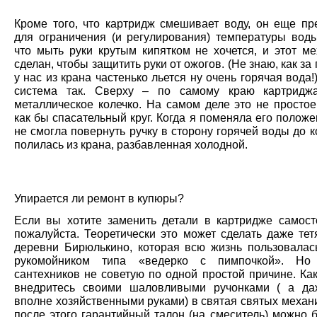
Кроме того, что картридж смешивает воду, он еще пр
для ограничения (и регулирования) температуры воды
что мыть руки крутым кипятком не хочется, и этот ме
сделан, чтобы защитить руки от ожогов. (Не знаю, как за 
у нас из крана частенько льется ну очень горячая вода!
система так. Сверху – по самому краю картридж
металлическое колечко. На самом деле это не простое
как бы спасательный круг. Когда я поменяла его положе
не смогла повернуть ручку в сторону горячей воды до к
полилась из крана, разбавленная холодной.
Упирается ли ремонт в купюры?
Если вы хотите заменить детали в картридже самост
пожалуйста. Теоретически это может сделать даже тет
деревни Бирюлькино, которая всю жизнь пользовала
рукомойником типа «ведерко с пимпочкой». Но
сантехников не советую по одной простой причине. Ка
внедритесь своими шаловливыми ручонками ( а да
вполне хозяйственными руками) в святая святых механ
после этого гарантийный талон (на смеситель) можно 