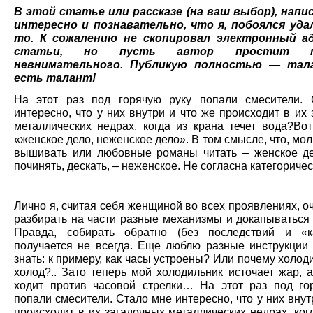
В этой статье или рассказе (на ваш выбор), напи
интересно и познавательно, что я, побоялся уда
то. К сожалению не скопировал электронный а
статьи, но пусть автор простит
невнимательного. Публикую полностью — тал
есть талант!
На этот раз под горячую руку попали смесители.
интересно, что у них внутри и что же происходит в их
металлических недрах, когда из крана течет вода?Вот
«женское дело, неженское дело». В том смысле, что, мол
вышивать или любовные романы читать – женское де
починять, дескать, – неженское. Не согласна категоричес
Лично я, считая себя женщиной во всех проявлениях, 
разбирать на части разные механизмы и докапываться 
Правда, собирать обратно (без последствий и «к
получается не всегда. Еще люблю разные инструкции 
знать: к примеру, как часы устроены? Или почему холод
холод?.. Зато теперь мой холодильник источает жар, 
ходит против часовой стрелки… На этот раз под го
попали смесители. Стало мне интересно, что у них внут
происходит в их загадочных металлических недрах, ког