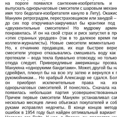
на пороге появился сантехник-изобретатель и 
выпускать однорычаговые смесители с шаровым механи
имя того бедолаги-изобретателя кануло в Лету). Окажи
Манукян ретроградом, перестраховщиком или занудой –
до сих пор откручивал-закручивал бы крантики под
«двухвентильные смесители»! Но мудрому армя
понравилась. И он на свой страх и риск запустил в п
«этих странных уродцев» (так в то далекое время п
коллеги-журналисты). Новые смесители моментально 
Но, к отчаянию продавцов, их еще быстрее верну
смесители упорно отказывались смешивать воду как
протекали – вода текла буквально отовсюду, но только
откуда следует. Привередливые американцы прозв
Манукяна «однорукими бандитами». Может, другой бы н
сдрейфил, плюнул бы на всю эту затею и вернулся к
рукомойникам… Но храбрый Александр не сдался. Бол
он приобрел исключительные права на изго
однорычаговых смесителей. И понеслось. Сначала на
появилась небольшая партия усовершенствованных
Причем первые смесители Манукян устанавливал са
несколько месяцев лично объезжал покупателей и со
руками исправлял недочеты. В конце концов мето
ошибок в 1954 году был найден оптимальный вариант 