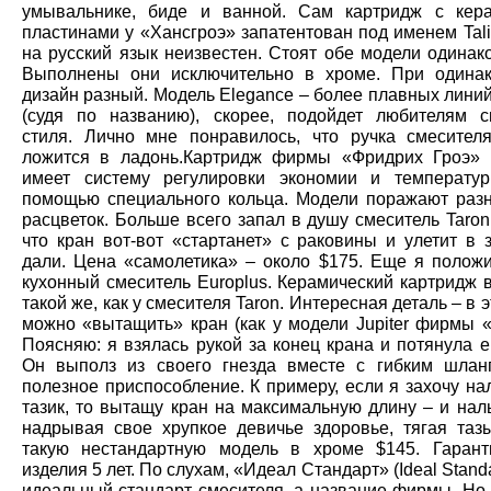
умывальнике, биде и ванной. Сам картридж с кер
пластинами у «Хансгроэ» запатентован под именем Tal
на русский язык неизвестен. Стоят обе модели одинак
Выполнены они исключительно в хроме. При одина
дизайн разный. Модель Elegance – более плавных линий,
(судя по названию), скорее, подойдет любителям с
стиля. Лично мне понравилось, что ручка смесител
ложится в ладонь.Картридж фирмы «Фридрих Гроэ» 
имеет систему регулировки экономии и температу
помощью специального кольца. Модели поражают раз
расцветок. Больше всего запал в душу смеситель Taron
что кран вот-вот «стартанет» с раковины и улетит в 
дали. Цена «самолетика» – около $175. Еще я положи
кухонный смеситель Europlus. Керамический картридж 
такой же, как у смесителя Taron. Интересная деталь – в 
можно «вытащить» кран (как у модели Jupiter фирмы «
Поясняю: я взялась рукой за конец крана и потянула е
Он выполз из своего гнезда вместе с гибким шлан
полезное приспособление. К примеру, если я захочу на
тазик, то вытащу кран на максимальную длину – и нал
надрывая свое хрупкое девичье здоровье, тягая таз
такую нестандартную модель в хроме $145. Гаран
изделия 5 лет. По слухам, «Идеал Стандарт» (Ideal Standa
идеальный стандарт смесителя, а название фирмы. Но 