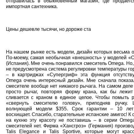
отправилась в обыкновенный магазин, где продает
импортная сантехника.
Цены дешевле тысячи, но дороже ста
На нашем рынке есть модели, дизайн которых весьма о
По-моему, самая необычная «внешность» у моделей «
(Испания). Мне очень понравился смеситель Omega. Но,
не предусмотрена система регулировки температуры го
– в картриджах «Супергриф» эта функция отсутству
Omega очень интересный дизайн. Мне сначала показал
смесителе вообще нет никакого рычага. На самом деле 
просто рычаг, повторяя форму крана, как бы лежи
сливается с краном в единое целое. Чтобы помыть р
«свернуть смесителю голову», приподняв ручку. 
волнующей модели $355. Срок гарантии – 10 лет
восхищает. Спасибо, старательные испанские амигос! К
на кухню эту красоту не поставишь – в серии Omeg
смесителей нет. Фирма «Хансгроэ» (Германия) произво
Talis Elegance и Talis Sportive, которые могут крас