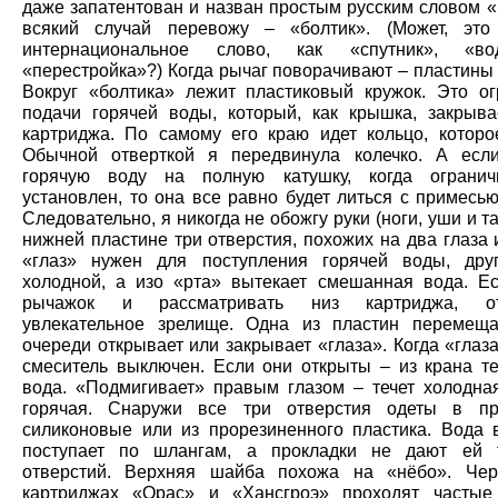
даже запатентован и назван простым русским словом «b
всякий случай перевожу – «болтик». (Может, это
интернациональное слово, как «спутник», «в
«перестройка»?) Когда рычаг поворачивают – пластины
Вокруг «болтика» лежит пластиковый кружок. Это ог
подачи горячей воды, который, как крышка, закрыва
картриджа. По самому его краю идет кольцо, которое
Обычной отверткой я передвинула колечко. А есл
горячую воду на полную катушку, когда огранич
установлен, то она все равно будет литься с примесь
Следовательно, я никогда не обожгу руки (ноги, уши и та
нижней пластине три отверстия, похожих на два глаза 
«глаз» нужен для поступления горячей воды, дру
холодной, а изо «рта» вытекает смешанная вода. Ес
рычажок и рассматривать низ картриджа, от
увлекательное зрелище. Одна из пластин перемещ
очереди открывает или закрывает «глаза». Когда «глаз
смеситель выключен. Если они открыты – из крана те
вода. «Подмигивает» правым глазом – течет холодна
горячая. Снаружи все три отверстия одеты в пр
силиконовые или из прорезиненного пластика. Вода 
поступает по шлангам, а прокладки не дают ей 
отверстий. Верхняя шайба похожа на «нёбо». Чер
картриджах «Орас» и «Хансгроэ» проходят частые