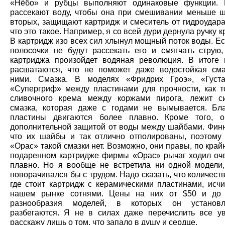
«Нёбо» и рубцы выполняют одинаковые функции. В
рассекают воду, чтобы она при смешивании меньше ш
вторых, защищают картридж и смеситель от гидроудара
что это такое. Например, я со всей дури дернула ручку к
В картридж изо всех сил хлынул мощный поток воды. Е
полосочки не будут рассекать его и смягчать струю,
картриджа произойдет водяная революция. В итоге
расшатаются, что не поможет даже водостойкая см
ними. Смазка. В моделях «Фридрих Гроэ», «Густа
«Супергриф» между пластинами для прочности, как т
сливочного крема между коржами пирога, лежит с
смазка, которая даже с годами не вымывается. Бл
пластины двигаются более плавно. Кроме того, о
дополнительной защитой от воды между шайбами. Финн
что их шайбы и так отлично отполированы, поэтому
«Орас» такой смазки нет. Возможно, они правы, по край
подаренном картридже фирмы «Орас» рычаг ходил оче
плавно. Но я вообще не встретила ни одной модели,
поворачивался бы с трудом. Надо сказать, что количест
где стоит картридж с керамическими пластинами, исчи
нашем рынке сотнями. Цены на них от $50 и до 
разнообразия моделей, в которых он установл
разбегаются. Я не в силах даже перечислить все у
расскажу лишь о том, что запало в душу и сердце.