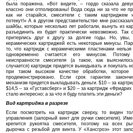
была поражена. «Вот видите, – гордо сказала деву
классно они отполированы! Вода сюда ни за что не пр
как ни старайся, смесители с таким картриджем 
потекут!» А в другом представительстве мне рассказал
шайбы, которые несколько лет работали, вынуть из ка
разъединить их будет практически невозможно. Так 
притерлись друг к другу за долгие годы. Но, увы, 
керамических картриджей есть некоторые минусы. Пар
то, что картридж с керамическими пластинами нельзя 
одновременно считается его минусом. Потом
неисправности смесителя (а такое, как выяснилось
случается) картридж придется выкидывать и покупать 
при таком высоком качестве обработки, которое
продемонстрировано. Если срок гарантии законч
механизм придется выкладывать деньги. $10 – за картр
$14,5 – за «Густавсберг» и $20 – за картридж «Фридрих
стало интересно: а за что я буду платить эти деньги?
Вид картриджа в разрезе
Если посмотреть на картридж сверху, то виден то
управления (запорный винт для ручки смесителя). Име
крепится рукоятка смесителя, поэтому на всех ры
дырочка с резьбой для винта. У «Хансгроэ» этот зап