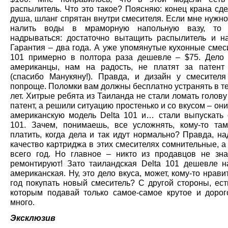
распылитель. Что это такое? Поясняю: конец крана сд
душа, шланг спрятан внутри смесителя. Если мне нужно
налить воды в мраморную напольную вазу, то
надрываться: достаточно вытащить распылитель и на
Гарантия – два года. А уже упомянутые кухонные смес
101 примерно в полтора раза дешевле – $75. Дело 
американцы, нам на радость, не платят за патент
(спасибо Манукяну!). Правда, и дизайн у смесителя
попроще. Поломки вам должны бесплатно устранять в т
лет. Хитрые ребята из Таиланда не стали ломать голову
патент, а решили ситуацию простенько и со вкусом – он
американскую модель Delta 101 и… стали выпускать 
101. Зачем, понимаешь, все усложнять, кому-то там
платить, когда дела и так идут нормально? Правда, н
качество картриджа в этих смесителях сомнительные, а
всего год. Но главное – никто из продавцов не знае
ремонтируют! Зато таиландская Delta 101 дешевле н
американская. Ну, это дело вкуса, может, кому-то нрав
год покупать новый смеситель? С другой стороны, ест
которым подавай только самое-самое крутое и дорог
много.
Эксклюзив