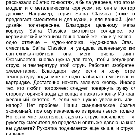
рассказали об этих тонкостях, я была уверена, что это м
модели и с металлическим корпусом, но они в полтор
дороже. Например, серия Safira Classica (тоже 
предлагает смесители и для кухни, и для ванной. Цен
дизайн поинтереснее. Благодаря цельному метал
корпусу Safira Classica смотрится солиднее, хо
керамический механизм точно такой же, как и у Solina.
одно отличие – чудо-кнопочка. Чудо-кнопка Orаs
смеситель Safira Classica, я увидела зелененькую кн
сантехника-любителя она меня очень заинте
Оказывается, кнопка нужна для того, чтобы регулиров
струю, и температуру этой струи. Работает изобрете
элементарно. Благодаря ему, если я хочу отрег
температуру воды, мне не надо разбирать смеситель и
картридже. Достаточно нажать зеленую кнопку. Инфо
тех, кто любит погорячее: следует повернуть ручку с
сторону горячей воды до конца и нажать кнопку. Из кра
желанный кипяток. А если мне нужно увеличить или
напор? Нет проблем. Наши скандинавские брать
экономный, поэтому изначально из крана льется тольк
Но если мне захотелось сделать струю посильнее – 
рукоятку смесителя до предела и опять же давлю на кноп
вы думаете? Рукоятка поднимается еще выше, и струя 
сильнее.