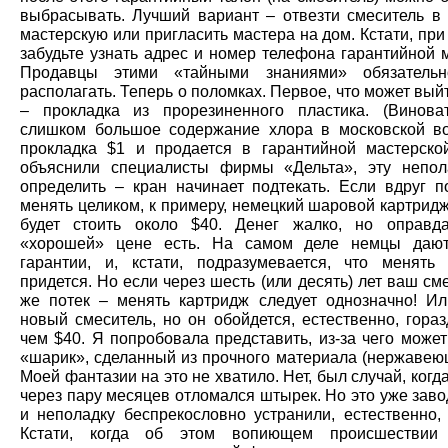
выбрасывать. Лучший вариант – отвезти смеситель в
мастерскую или пригласить мастера на дом. Кстати, при
забудьте узнать адрес и номер телефона гарантийной 
Продавцы этими «тайными знаниями» обязатель
располагать. Теперь о поломках. Первое, что может выйт
– прокладка из прорезиненного пластика. (Винов
слишком большое содержание хлора в московской во
прокладка $1 и продается в гарантийной мастерско
объяснили специалисты фирмы «Дельта», эту непол
определить – кран начинает подтекать. Если вдруг п
менять целиком, к примеру, немецкий шаровой картридж
будет стоить около $40. Денег жалко, но оправд
«хорошей» цене есть. На самом деле немцы дают
гарантии, и, кстати, подразумевается, что менять
придется. Но если через шесть (или десять) лет ваш см
же потек – менять картридж следует однозначно! Ил
новый смеситель, но он обойдется, естественно, гора
чем $40. Я попробовала представить, из-за чего може
«шарик», сделанный из прочного материала (нержавеющ
Моей фантазии на это не хватило. Нет, был случай, когд
через пару месяцев отломался штырек. Но это уже заво
и неполадку беспрекословно устранили, естественно, 
Кстати, когда об этом вопиющем происшествии