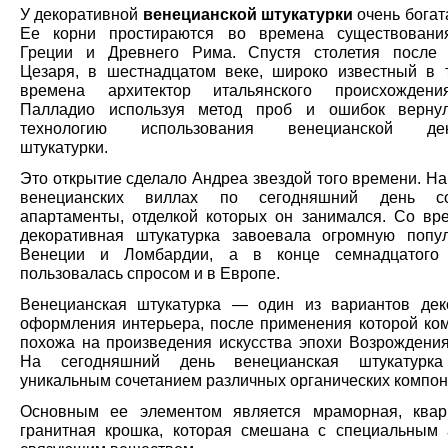
У декоративной
венецианской штукатурки
очень богат
Ее корни простираются во времена существовани
Греции и Древнего Рима. Спустя столетия после 
Цезаря, в шестнадцатом веке, широко известный в 
времена архитектор итальянского происхожден
Палладио используя метод проб и ошибок верну
технологию использования венецианской дек
штукатурки.
Это открытие сделало Андреа звездой того времени. Н
венецианских виллах по сегодняшний день со
апартаменты, отделкой которых он занимался. Со вр
декоративная штукатурка завоевала огромную попу
Венеции и Ломбардии, а в конце семнадцатого
пользовалась спросом и в Европе.
Венецианская штукатурка — один из вариантов дек
оформления интерьера, после применения которой ком
похожа на произведения искусства эпохи Возрождения
На сегодняшний день венецианская штукатурка
уникальным сочетанием различных органических компон
Основным ее элементом является мраморная, квар
гранитная крошка, которая смешана с специальным