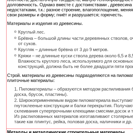
долговечность. Однако вместе с достоинствами , древесина
недостатками, т.к.: разное строение, влагопоглощение, меня
свои размеры и форму; гниёт и разрушается; горючесть.
Материалы и изделия из древесины.
Круглый лес.
Брёвна – большой длины части деревянных стволов, 
от суков.
Кругляк – длинные брёвна от 3 до 9 метров.
Кряжи – не длинные куски ствола дерева около 6,5 и 8,
Влажность круглого леса, используемого для основны
конструкций, должна быть не более двадцати пяти про
Строй. материалы из древесины подразделяются на пилома
плиточные материалы:
Пиломатериалы – образуются методом распиливания бр
доска, брусок, пластины).
Широкоприменяемым видом пиломатериала выступают
гнутоклееные конструкции и балки перекрытия. Получаю
склеивания суперпрочными клеющими смесями досок и т
Из распилованных материалов изготавливают столярные
такие как плинтус, рейка, половая доска, наличники и др.
Металлы и металлические строительные материалы
.