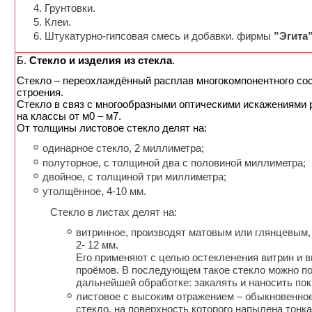
Грунтовки.
Клеи.
Штукатурно-гипсовая смесь и добавки. фирмы
”Эгита
Б.
Стекло и изделия из стекла
.
Cтекло – переохлаждённый расплав многокомпонентного сос
строения.
Стекло в связ с многообразными оптическими искажениями
на классы от м0 – м7.
От толщины листовое стекло делят на:
одинарное стекло, 2 миллиметра;
полуторное, с толщиной два с половиной миллиметра;
двойное, с толщиной три миллиметра;
утолщённое, 4-10 мм.
Стекло в листах делят на:
витринное, производят матовым или глянцевым
2- 12 мм.
Его применяют с целью остекленения витрин и 
проёмов. В последующем такое стекло можно п
дальнейшей обработке: закалять и наносить пок
листовое с высоким отражением – обыкновенно
стекло, на поверхность которого напылена тонк