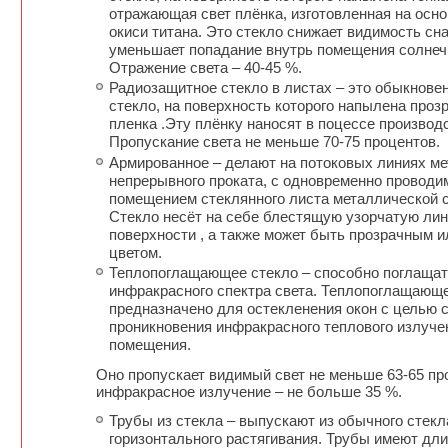
отражающая свет плёнка, изготовленная на осн
окиси титана. Это стекло снижает видимость сн
уменьшает попадание внутрь помещения солнечн
Отражение света – 40-45 %.
Радиозащитное стекло в листах – это обыкнове
стекло, на поверхность которого напылена проз
пленка .Эту плёнку наносят в поцессе производ
Пропускание света не меньше 70-75 процентов.
Армированное – делают на потоковых линиях м
непрерывного проката, с одновременно провод
помещением стеклянного листа металлической с
Стекло несёт на себе блестящую узорчатую ли
поверхности , а также может быть прозрачным и
цветом.
Теплопоглащающее стекло – способно поглащат
инфракрасного спектра света. Теплопоглащающ
предназначено для остекленения окон с целью 
проникновения инфракрасного теплового излуче
помещения.
Оно пропускает видимый свет не меньше 63-65 пр
инфракрасное излучение – не больше 35 %.
Трубы из стекла – выпускают из обычного стек
горизонтального растягивания. Трубы имеют дли