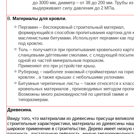
до 3000 мм, диаметр – от 38 до 200 мм. Трубы из
выдерживают силу давления до 2 МПа.
В.
Материалы для кровли
.
Пергамин – беспокровный строительный материал,
формирующийся способом пропитывания картона для 
маслянистыми битумами. Используют пергамин как по
под кровлю.
Толь – получается при пропитывания кровельного карт
сланцевыми дёгтевыми смолами, с следующей посыпко
одной из частей минеральным порошком.
Применяют его при устройстве крыш.
Рубероид – наиболее знакомый стройматериал на гор
кровлях , а также крышах с небольшими уклонами.
Битумные черепичные листы – также относятся к клас
кровельных материалов , производимых методом пропи
Возможны много разновидностей по цветвой гамме и
типоразмерам.
Древесина
.
Ввиду того, что материалам из древесины присущи великол
строительные характеристики, материалы из древесины на
широкое применение в строительстве. Дерево имеет низкую
плотность, достаточную твёрдость, малую теплопроводност