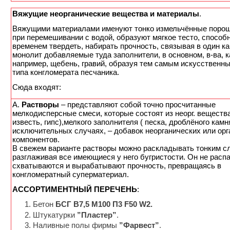
Вяжущие неорганические вещества и материалы
.
Вяжущими материалами именуют тонко измельчённые порош
при перемешивании с водой, образуют мягкое тесто, способ
временем твердеть, набирать прочность, связывая в один к
монолит добавляемые туда заполнители, в основном, в-ва, к
например, щебень, гравий, образуя тем самым искусственн
типа конгломерата песчаника.
Cюда входят:
А.
Растворы
– представляют собой точно просчитанные
мелкодисперсные смеси, которые состоят из неорг. вещества
известь, гипс),мелкого заполнителя ( песка, дроблёного камн
исключительных случаях, – добавок неорганических или орг
компонентов.
В свежем варианте растворы можно раскладывать тонким с
разглаживая все имеющиеся у него бугристости. Он не расп
схватываются и вырабатывают прочность, превращаясь в
конгломератный суперматериал.
АССОРТИМЕНТНЫЙ ПЕРЕЧЕНЬ
:
Бетон
БСГ В7,5 М100 П3 F50 W2.
Штукатурки
”Пластер”
.
Наливные полы фирмы
”Фарвест”
.