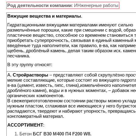
Род деятельности компании
: ИНженерные работы
Вяжущие вещества и материалы
.
Гидратационными вяжущими материалами именуют сильно
размельчённые порошки, какие при смешении с водой, обра
пластичное вещество, способное со временем становиться 
приобретать суперпрочность, связывая в единый каменный 
введённые туда наполнители, как правило, в-ва, как наприме
щебень, дроблёный камень, делая таким образом иск. камен
песчаника.
В эту группу относят:
А.
Стройрастворы
– представляют собой скрупулёзно про
мелкие составляющие, которые состоят из вяжущего гидрот
в-ва (цемент, известь, гипс, глина),измельчённого наполнител
дроблёного камня), воды и в нужных моментах, – добавок нео
органических компонентов.
В свежепригототовленном состоянии растворы можно уклад
нужным пластом, cглаживая все имеющиеся у него бугристос
распадаются, твердеют и набирают упорность, превращаясь
конгломератный материал.
АССОРТИМЕНТ
:
Бетон
БСГ В30 М400 П4 F200 W8.