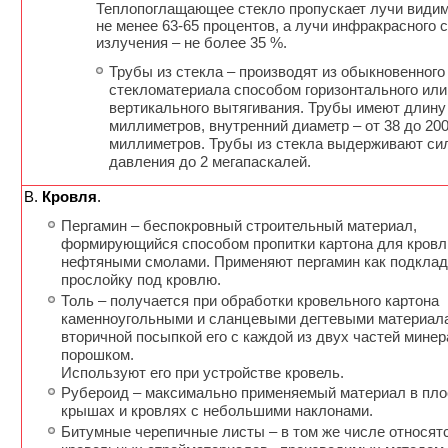
Теплопоглащающее стекло пропускает лучи видим
не менее 63-65 процентов, а лучи инфракрасного 
излучения – не более 35 %.
Трубы из стекла – производят из обыкновенного
стекломатериала способом горизонтального или
вертикального вытягивания. Трубы имеют длину
миллиметров, внутренний диаметр – от 38 до 20
миллиметров. Трубы из стекла выдерживают си
давления до 2 мегапаскалей.
В.
Кровля
.
Пергамин – беспокровный строительный материал,
формирующийся способом пропитки картона для кровл
нефтяными смолами. Применяют пергамин как подкла
прослойку под кровлю.
Толь – получается при обработки кровельного картона
каменноугольными и сланцевыми дегтевыми материала
вторичной посыпкой его с каждой из двух частей мине
порошком.
Используют его при устройстве кровель.
Рубероид – максимально применяемый материал в пло
крышах и кровлях с небольшими наклонами.
Битумные черепичные листы – в том же числе относятс