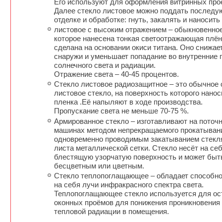
Его используют для оформления витринных про
Далее стекло листовое можно поддать послед
отделке и oбработке: гнуть, закалять и наносить
листовое с высоким отражением – обыкновенное
которое нанесена тонкая светоотражающая плён
сделана на основании окиси титана. Оно снижае
снаружи и уменьшает попадание во внутренние
солнечного света и радиации.
Отражение света – 40-45 процентов.
Cтекло листовое радиозащитное – это обычное 
листовое стекло, на поверхность которого нанос
пленка .Её напыляют в ходе производства.
Пропускание света не меньше 70-75 %.
Армированное стекло – изготавливают на поточ
машинах методом непрекращаемого прокатывани
одновременно проводимым закатыванием стекл
листа металлической сетки. Стекло несёт на се
блестящую узорчатую поверхность и может быт
бесцветным или цветным.
Cтекло теплопоглащающее – обладает способн
на себя лучи инфракрасного спектра света.
Теплопоглащающее стекло используется для ос
оконных проёмов для понижения проникновения
тепловой радиации в помещения.