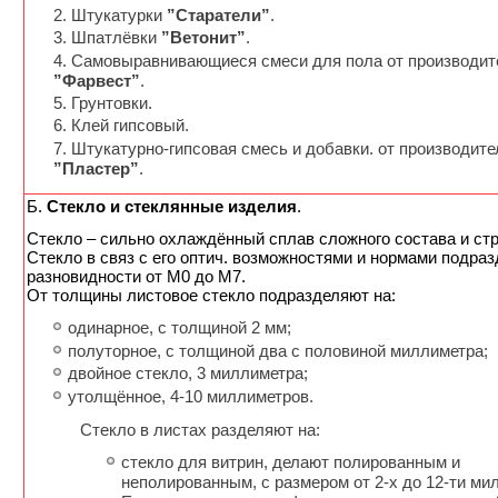
Штукатурки
”Старатели”
.
Шпатлёвки
”Ветонит”
.
Самовыравнивающиеся смеси для пола от производит
”Фарвест”
.
Грунтовки.
Клей гипсовый.
Штукатурно-гипсовая смесь и добавки. от производите
”Пластер”
.
Б.
Стекло и стеклянные изделия
.
Cтекло – сильно охлаждённый сплав сложного состава и стр
Стекло в связ с его оптич. возможностями и нормами подра
разновидности от М0 до М7.
От толщины листовое стекло подразделяют на:
одинарное, с толщиной 2 мм;
полуторное, с толщиной два с половиной миллиметра;
двойное стекло, 3 миллиметра;
утолщённое, 4-10 миллиметров.
Стекло в листах разделяют на:
стекло для витрин, делают полированным и
неполированным, с размером от 2-х до 12-ти ми