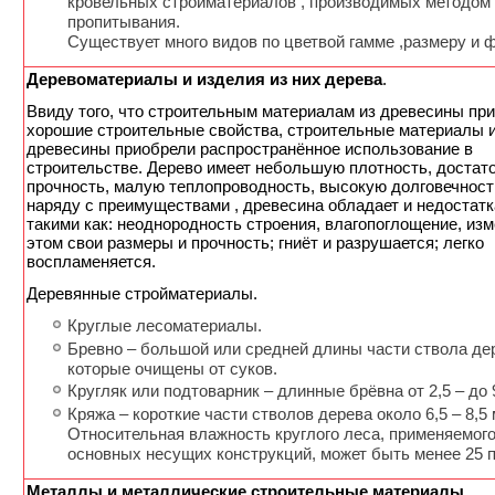
кровельных стройматериалов , производимых методом
пропитывания.
Существует много видов по цветвой гамме ,размеру и 
Деревоматериалы и изделия из них дерева
.
Ввиду того, что строительным материалам из древесины пр
хорошие строительные свойства, строительные материалы 
древесины приобрели распространённое использование в
строительстве. Дерево имеет небольшую плотность, достат
прочность, малую теплопроводность, высокую долговечност
наряду с преимуществами , древесина обладает и недостатк
такими как: неоднородность строения, влагопоглощение, изм
этом свои размеры и прочность; гниёт и разрушается; легко
воспламеняется.
Деревянные стройматериалы.
Круглые лесоматериалы.
Бревно – большой или средней длины части ствола де
которые очищены от суков.
Кругляк или подтоварник – длинные брёвна от 2,5 – до 9
Кряжа – короткие части cтволов дерева около 6,5 – 8,5 
Относительная влажность круглого леса, применяемог
основных несущих конструкций, может быть менее 25 
Металлы и металлические строительные материалы
.