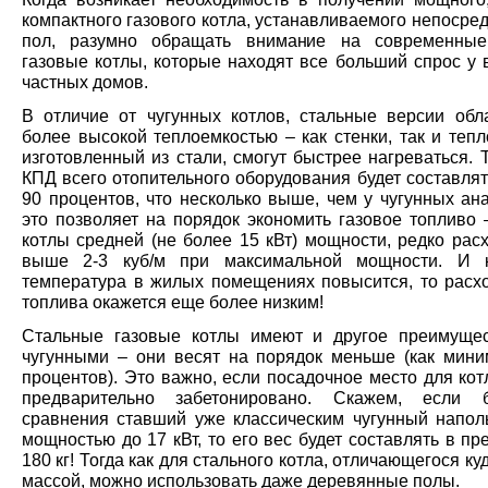
компактного газового котла, устанавливаемого непосре
пол, разумно обращать внимание на современные
газовые котлы, которые находят все больший спрос у 
частных домов.
В отличие от чугунных котлов, стальные версии обл
более высокой теплоемкостью – как стенки, так и теп
изготовленный из стали, смогут быстрее нагреваться.
КПД всего отопительного оборудования будет составля
90 процентов, что несколько выше, чем у чугунных ан
это позволяет на порядок экономить газовое топливо 
котлы средней (не более 15 кВт) мощности, редко рас
выше 2-3 куб/м при максимальной мощности. И к
температура в жилых помещениях повысится, то расхо
топлива окажется еще более низким!
Стальные газовые котлы имеют и другое преимуще
чугунными – они весят на порядок меньше (как мини
процентов). Это важно, если посадочное место для ко
предварительно забетонировано. Скажем, если 
сравнения ставший уже классическим чугунный напол
мощностью до 17 кВт, то его вес будет составлять в пр
180 кг! Тогда как для стального котла, отличающегося к
массой, можно использовать даже деревянные полы.