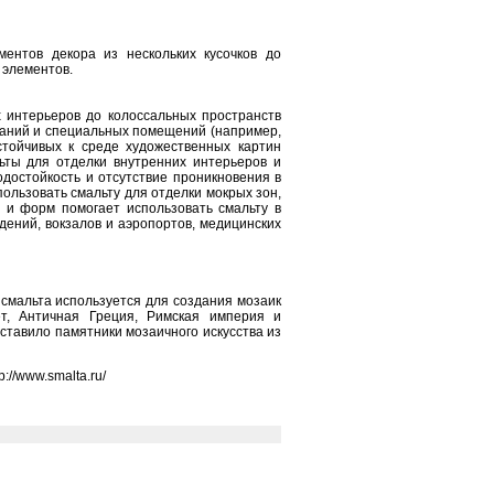
нтов декора из нескольких кусочков до
 элементов.
интерьеров до колоссальных пространств
аний и специальных помещений (например,
стойчивых к среде художественных картин
ьты для отделки внутренних интерьеров и
достойкость и отсутствие проникновения в
ользовать смальту для отделки мокрых зон,
 и форм помогает использовать смальту в
дений, вокзалов и аэропортов, медицинских
смальта используется для создания мозаик
т, Античная Греция, Римская империя и
ставило памятники мозаичного искусства из
://www.smalta.ru/