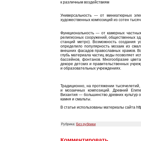
к различным воздействиям
Универсальность
— от миниатюрных элеме
художественных композиций из сотен тысяч
Функциональность
— от камерных частных 
религиозных сооружений, общественных зд
станций метро). Возможность создания у
определило популярность мозаик из смал
внешних фасадов православных храмов. Во
глубь материала частиц воды позволяет исп
бассейнов, фонтанов. Многообразие цвета
декоре детских и правительственных учреж
и образовательных учреждениях.
Традиционно, на протяжении тысячелетий, 
и мозаичных композиций. Древний Египе
Византия — большинство древних культур о
камня и смальты.
В статье использованы материалы сайта http
Рубрика:
Без рубрики
Комментировать