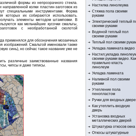
азличной формы из непрозрачного стекла.
Настилка линолеума
 направленной колки пластин-заготовок из
Стяжка пола своими
ежут специальными инструментами. Форма
руками
ля которых их собираются использовать.
получать элементы методом штамповки. В
Электрический теплый п
льзуются как мельчайшие кусочки смальты,
своими руками
аготовок с необработанной сколотой
Водяной теплый пол
своими руками
огда применялся для обозначения мозаичных
Теплый пол своими рука
ния изображений. Смальтой именовали также
Укладка ламината видео
овую синь), но сейчас такое название уже не
Настил,укладка линолеу
своими руками видео. Ка
ить различные заимствованные названия
правильно класть
псы, чипсы и даже типисы.
линолеум
Укладка ламината
Наливной пол своими
руками
Утепление пола
пенопластом
Ручки для входных двере
Как утеплить входную
дверь
Установка входных
металлических дверей
Штукатурка откосов окна
Откосы штукатурные