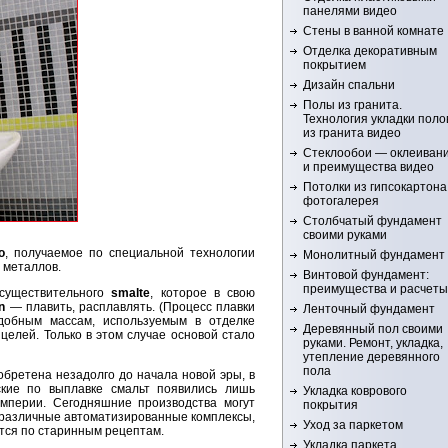
панелями видео
Стены в ванной комнате
Отделка декоративным
покрытием
Дизайн спальни
Полы из гранита.
Технология укладки поло
из гранита видео
Стеклообои — оклеиван
и преимущества видео
Потолки из гипсокартона
фотогалерея
Столбчатый фундамент
своими руками
о
, получаемое по специальной технологии
Монолитный фундамент
 металлов.
Винтовой фундамент:
преимущества и расчеты
 существительного
smalte
, которое в свою
n
— плавить, расплавлять. (Процесс плавки
Ленточный фундамент
добным массам, используемым в отделке
Деревянный пол своими
целей. Только в этом случае основой стало
руками. Ремонт, укладка,
утепление деревянного
пола
бретена незадолго до начала новой эры, в
кие по выплавке смальт появились лишь
Укладка коврового
империи. Сегодняшние производства могут
покрытия
различные автоматизированные комплексы,
Уход за паркетом
ятся по старинным рецептам.
Укладка паркета