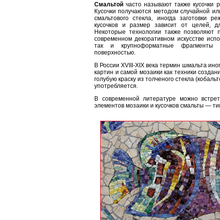
Смальтой
часто называют также кусочки р
Кусочки получаются методом случайной или
смальтового стекла, иногда заготовки р
кусочков и размер зависит от целей, д
Некоторые технологии также позволяют 
современном декоративном искусстве испо
так и крупноформатные фрагменты з
поверхностью.
В России XVIII-XIX века термин шмальта ин
картин и самой мозаики как техники созда
голубую краску из толченого стекла (кобальт
употребляется.
В современной литературе можно встрет
элементов мозаики и кусочков смальты — ти