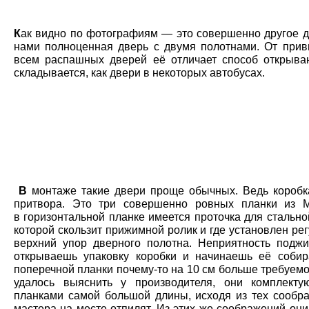
К
ак видно по фотографиям — это совершенно другое д
нами полноценная дверь с двумя полотнами. От при
всем распашных дверей её отличает способ открыв
складывается, как двери в некоторых автобусах.
В
монтаже такие двери
проще обычных. Ведь коробк
притвора. Это три совершенно ровных планки из 
в горизонтальной планке имеется проточка для стальн
которой скользит прижимной ролик и где установлен р
верхний упор дверного полотна. Неприятность поджид
открываешь упаковку коробки и начинаешь её собир
поперечной планки почему-то на 10 см больше требуемо
удалось выяснить у производителя, они комплекту
планками самой большой длины, исходя из тех сообра
мастера на месте отпилят. Из этих же соображений они