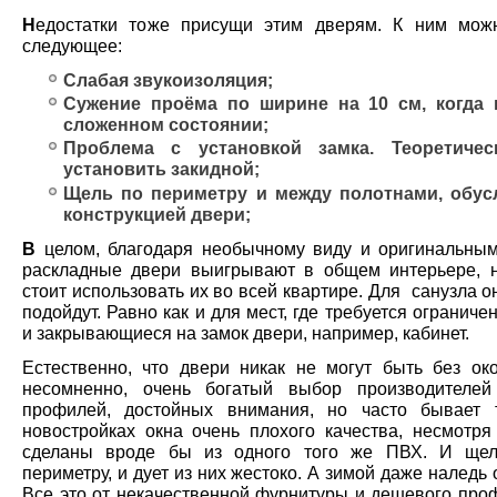
Н
едостатки тоже присущи этим дверям. К ним мож
следующее:
Слабая звукоизоляция;
Сужение проёма по ширине на 10 см, когда 
сложенном состоянии;
Проблема с установкой замка. Теоретиче
установить закидной;
Щель по периметру и между полотнами, обус
конструкцией двери;
В
целом, благодаря необычному виду и оригинальным
раскладные двери выигрывают в общем интерьере, 
стоит использовать их во всей квартире. Для санузла о
подойдут. Равно как и для мест, где требуется ограниче
и закрывающиеся на замок двери, например, кабинет.
Естественно, что двери никак не могут быть без око
несомненно, очень богатый выбор производителей
профилей, достойных внимания, но часто бывает 
новостройках окна очень плохого качества, несмотря 
сделаны вроде бы из одного того же ПВХ. И щел
периметру, и дует из них жестоко. А зимой даже наледь 
Все это от некачественной фурнитуры и дешевого проф