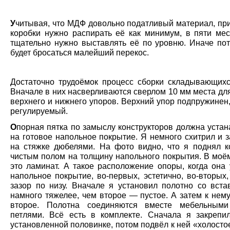
У
читывая, что МДФ довольно податливый материал, при
коробки нужно распирать её как минимум, в пяти мес
тщательно нужно выставлять её по уровню. Иначе пот
будет бросаться малейший перекос.
Достаточно трудоёмок процесс сборки складывающихс
Вначале в них насверливаются сверлом 10 мм места дл
верхнего и нижнего упоров. Верхний упор подпружинен
регулируемый.
О
порная пятка по замыслу конструкторов должна устан
на готовое напольное покрытие. Я немного схитрил и 
на стяжке дюбелями. На фото видно, что я поднял к
чистым полом на толщину напольного покрытия. В моё
это ламинат. А такое расположение опоры, когда она 
напольное покрытие, во-первых, эстетично, во-вторых
зазор по низу. Вначале я установил полотно со вста
намного тяжелее, чем второе — пустое. А затем к нем
второе. Полотна соединяются вместе мебельными
петлями. Всё есть в комплекте. Сначала я закрепи
установленной половинке, потом подвёл к ней «холосто