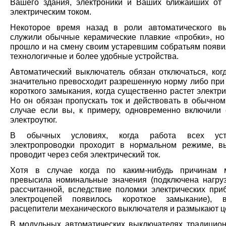
Вашего здания, электроники и Ваших ближайших от
электрическим током.
Некоторое время назад в роли автоматического в
служили обычные керамические плавкие «пробки», но
прошло и на смену своим устаревшим собратьям появи
технологичные и более удобные устройства.
Автоматический выключатель обязан отключаться, когд
значительно превосходит разрешенную норму либо при
короткого замыкания, когда существенно растет электри
Но он обязан пропускать ток и действовать в обычном
случае если вы, к примеру, одновременно включили 
электроутюг.
В обычных условиях, когда работа всех уст
электропроводки проходит в нормальном режиме, в
проводит через себя электрический ток.
Хотя в случае когда по каким-нибудь причинам 
превысила номинальные значения (подключена нагру
рассчитанной, вследствие поломки электрических при
электроцепей появилось короткое замыкание), в
расцепители механического выключателя и размыкают ц
В модульных автоматических выключателях традицион