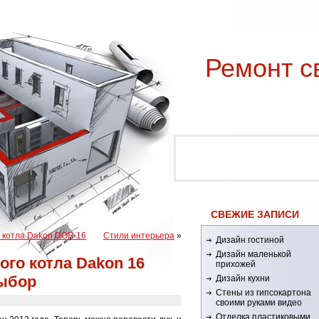
Ремонт c
СВЕЖИЕ ЗАПИСИ
 котла Dakon DOR 16
Стили интерьера
»
Дизайн гостиной
Дизайн маленькой
го котла Dakon 16
прихожей
ыбор
Дизайн кухни
Стены из гипсокартона
своими руками видео
Отделка пластиковыми