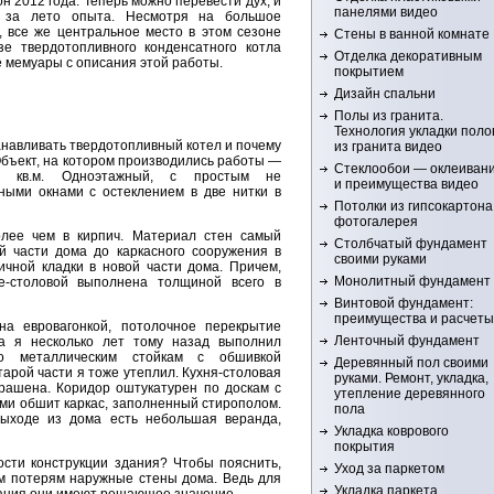
н 2012 года. Теперь можно перевести дух, и
панелями видео
о за лето опыта. Несмотря на большое
, все же центральное место в этом сезоне
Стены в ванной комнате
е твердотопливного конденсатного котла
Отделка декоративным
е мемуары с описания этой работы.
покрытием
Дизайн спальни
Полы из гранита.
Технология укладки поло
анавливать твердотопливный котел и почему
из гранита видео
Объект, на котором производились работы —
Стеклообои — оклеиван
 кв.м. Одноэтажный, с простым не
и преимущества видео
ыми окнами с остеклением в две нитки в
Потолки из гипсокартона
фотогалерея
лее чем в кирпич. Материал стен самый
Столбчатый фундамент
й части дома до каркасного сооружения в
своими руками
ичной кладки в новой части дома. Причем,
Монолитный фундамент
е-столовой выполнена толщиной всего в
Винтовой фундамент:
преимущества и расчеты
а евровагонкой, потолочное перекрытие
Ленточный фундамент
а я несколько лет тому назад выполнил
о металлическим стойкам с обшивкой
Деревянный пол своими
арой части я тоже утеплил. Кухня-столовая
руками. Ремонт, укладка,
рашена. Коридор оштукатурен по доскам с
утепление деревянного
ми обшит каркас, заполненный стирополом.
пола
выходе из дома есть небольшая веранда,
Укладка коврового
покрытия
сти конструкции здания? Чтобы пояснить,
Уход за паркетом
м потерям наружные стены дома. Ведь для
Укладка паркета
ания они имеют решающее значение.