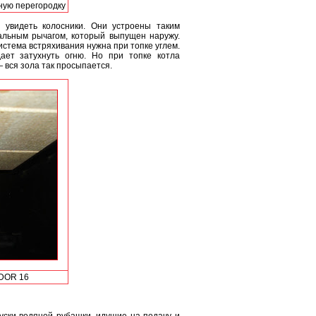
ную перегородку
 увидеть колосники. Они устроены таким
альным рычагом, который выпущен наружу.
истема встряхивания нужна при топке углем.
ает затухнуть огню. Но при топке котла
— вся зола так просыпается.
 DOR 16