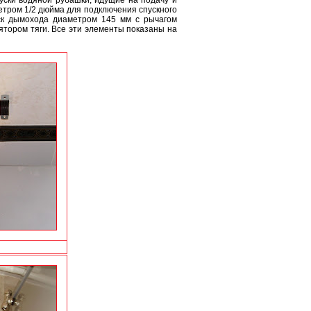
ски водяной рубашки, идущие на подачу и
етром 1/2 дюйма для подключения спускного
уск дымохода диаметром 145 мм с рычагом
ятором тяги. Все эти элементы показаны на