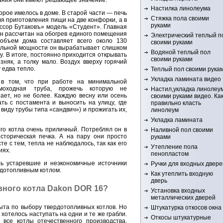
Настилка линолеума
орое имелось в доме. В старой части — печь
Стяжка пола своими
я приготовления пищи на две конфорки, а в
руками
ссор Бутаковъ» модель «Студент». Главная
 он рассчитан на обогрев единого помещения
Электрический теплый п
объем дома составляет всего около 130
своими руками
мальной мощности он вырабатывает слишком
Водяной теплый пол
у. В итоге, постоянно приходится открывать
своими руками
зняк, а толку мало. Воздух вверху горячий
 едва тепло.
Теплый пол своими рука
Укладка ламината видео
 в том, что при работе на минимальной
моходная труба, прожечь которую не
Настил,укладка линолеу
ает, но не более. Каждую весну или осень
своими руками видео. Ка
ть с постамента и выносить на улицу, где
правильно класть
 виду трубы типа «сандвич») и прожигать их,
линолеум
Укладка ламината
ого котла очень приличный. Потреблял он в
Наливной пол своими
сторическая печка. А на пару они просто
руками
е с тем, тепла не наблюдалось, так как его
Утепление пола
иях.
пенопластом
ь устаревшие и неэкономичные источники
Ручки для входных двере
дотопливным котлом.
Как утеплить входную
дверь
ного котла Dakon DOR 16?
Установка входных
металлических дверей
пыта по выбору твердотопливных котлов. Но
Штукатурка откосов окна
хотелось наступать на одни и те же грабли.
Откосы штукатурные
все котлы отечественного производства,