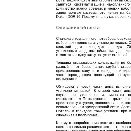
Вот и закончился летний строительный сезо
заняться систематизацией накопленног
количество всяких средних и мелких работ
занял монтаж системы отопления на баз
Dakon DOR 16. Посему и начну свои осенни
Описание объекта
Сначала о том, для чего потребовалось уст
выбор пал именно на эту чешскую модель. 
сельский дом площадью порядка 70
утепленным чердаком, обычными деревянн
комнатах и в одну нитку на кухне-столовой.
Толщина ограждающих конструкций не бо
разный — от бревенчатого сруба в старо
пристроенном санузле и коридоре, и кирп
часть ограждающих конструкций на кухн
полкирпича!
Облицовка в новой части дома выполнен
утеплено минватой. В старой части дом
внутреннее утепление из минваты п
гипсокартоном. Потолочное перекрытие в ст
просто оштукатурена, зашпаклевана и пок
использованием армировочной сетки. Доска
Потолок в коридоре тоже утеплен. при 
сложенная в полкирпича.
К чему я подробно описываю эти особенно
насколько сильно различаются по тепловы
расчета мощности отопительного оборудов