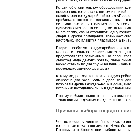
Кстати, об отопительном оборудовании, кот
преклонного возраста со щитом и плитой дл
новой стоял воздухогрейный котел «Профе
проблема этого котла оказалась в том, что
объемом около 170 кубометров. А весь 
кубических метров. То есть, даже на мини
много тепла, чтобы отапливать одну комнат
двери в другие помещения, возникает скво
настолько, что плавится пластмасса, а внизу
Вторая проблема воздухогрейного котла
мощности сильно закоксовывается ды
представляется возможным. На сезон хват
дымоход надо демонтировать, печку снима
нужно ставить по две трубы на печь (имею в
поочередно заменяя друг друга.
К тому же, расход топлива у воздухогрейн
аккурат в два раза больше дров, чем дои
пожирали дрова безудержно, а в доме, вмест
источники находились лишь в двух помещен
Посему и было принято решение заменит
тепла новым надежным конденсатным твер
Причины выбора твердотоплив
Честно говоря, у меня не было никакого о
вот опыт эксплуатации имелся. И мне бы не 
Поэтому я отбросил при выборе модели 