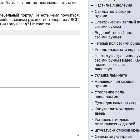
 чтобы пазование на нем выполнять можно
Настилка линолеума
Стяжка пола своими
ебельный портал. И есть чему поучиться.
руками
 мебель своими руками, но теперь из ЛДСП.
Электрический теплый п
тия тому назад? Не хочется.
своими руками
Водяной теплый пол
своими руками
Теплый пол своими рука
Укладка ламината видео
Настил,укладка линолеу
своими руками видео. Ка
правильно класть
линолеум
Укладка ламината
Наливной пол своими
руками
Утепление пола
пенопластом
Ручки для входных двере
Как утеплить входную
дверь
Установка входных
металлических дверей
Штукатурка откосов окна
Откосы штукатурные