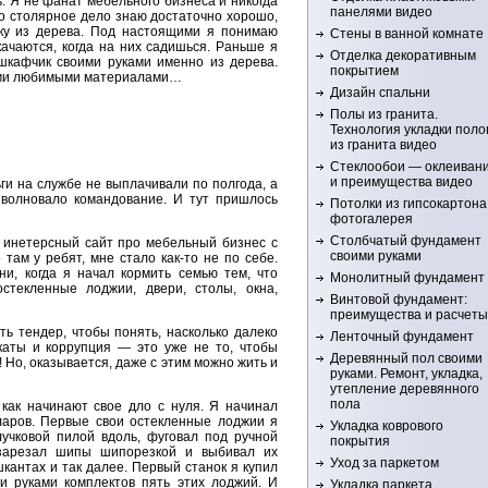
ь. Я не фанат мебельного бизнеса и никогда
панелями видео
о столярное дело знаю достаточно хорошо,
ку из дерева. Под настоящими я понимаю
Стены в ванной комнате
качаются, когда на них садишься. Раньше я
Отделка декоративным
шкафчик своими руками именно из дерева.
покрытием
оими любимыми материалами…
Дизайн спальни
Полы из гранита.
Технология укладки поло
из гранита видео
Стеклообои — оклеиван
и преимущества видео
ги на службе не выплачивали по полгода, а
волновало командование. И тут пришлось
Потолки из гипсокартона
фотогалерея
Столбчатый фундамент
 инетерсный сайт про мебельный бизнес с
своими руками
 там у ребят, мне стало как-то не по себе.
и, когда я начал кормить семью тем, что
Монолитный фундамент
стекленные лоджии, двери, столы, окна,
Винтовой фундамент:
преимущества и расчеты
ь тендер, чтобы понять, насколько далеко
Ленточный фундамент
каты и коррупция — это уже не то, чтобы
Деревянный пол своими
! Но, оказывается, даже с этим можно жить и
руками. Ремонт, укладка,
утепление деревянного
пола
как начинают свое дло с нуля. Я начинал
ларов. Первые свои остекленные лоджии я
Укладка коврового
лучковой пилой вдоль, фуговал под ручной
покрытия
 зарезал шипы шипорезкой и выбивал их
Уход за паркетом
кантах и так далее. Первый станок я купил
ми руками комплектов пять этих лоджий. И
Укладка паркета