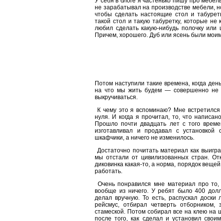
У себя в блоге я частенько пишу про мебел
не зарабатывал на производстве мебели, н
чтобы сделать настоящие стол и табурет
такой стол и такую табуретку, которые не 
любил сделать какую-нибудь полочку или 
Причем, хорошего. Дуб или ясень были м
Потом наступили такие времена, когда день
на что мы жить будем — совершенно не 
выкручиваться.
К чему это я вспоминаю? Мне встретился
нуля. И когда я прочитал, то, что написано
Прошло почти двадцать лет с того времен
изготавливал и продавал с установкой о
шкафчики, а ничего не изменилось.
Достаточно почитать материал как выиграт
мы отстали от цивилизованных стран. От
диковинка какая-то, а норма, порядок вещей
работать.
Очень понравился мне материал про то, 
вообще из ничего. У ребят было 400 дол
делал вручную. То есть, распускал доски 
рейсмус, отбирал четверть отборником,
стамеской. Потом собирал все на клею на ш
после того, как сделал и установил свои