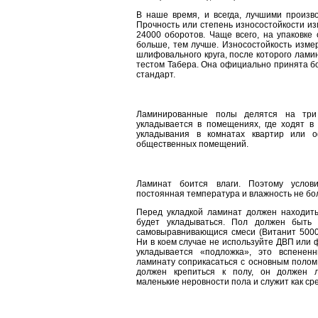
В наше время, и всегда, лучшими произв
Прочность или степень износостойкости изм
24000 оборотов. Чаще всего, на упаковке 
больше, тем лучше. Износостойкость изме
шлифовального круга, после которого ламин
тестом Табера. Она официально принята б
стандарт.
Ламинированные полы делятся на три 
укладывается в помещениях, где ходят в 
укладывания в комнатах квартир или о
общественных помещений.
Ламинат боится влаги. Поэтому услов
постоянная температура и влажность не бо
Перед укладкой ламинат должен находить
будет укладываться. Пол должен быть
самовыравнивающися смеси (Витанит 5000
Ни в коем случае не используйте ДВП или 
укладывается «подложка», это вспенен
ламинату соприкасаться с основным полом.
должен крепиться к полу, он должен л
маленькие неровности пола и служит как ср