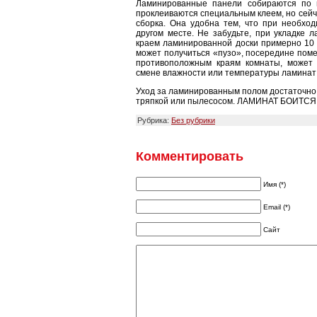
Ламинированные панели собираются по 
проклеиваются специальным клеем, но сейч
сборка. Она удобна тем, что при необход
другом месте. Не забудьте, при укладке 
краем ламинированной доски примерно 10 м
может получиться «пузо», посередине поме
противоположным краям комнаты, может 
смене влажности или температуры ламинат
Уход за ламинированным полом достаточно 
тряпкой или пылесосом. ЛАМИНАТ БОИТСЯ
Рубрика:
Без рубрики
Комментировать
Имя (*)
Email (*)
Сайт