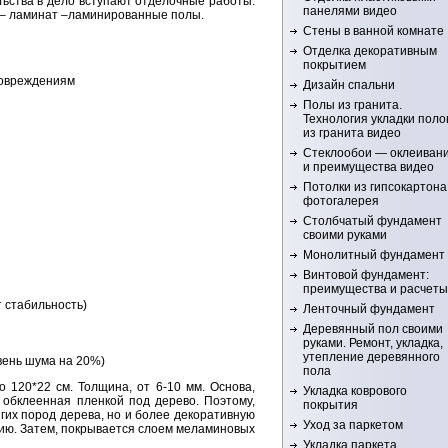
ьства в дело вступают отделочные работы.
панелями видео
 – ламинат –ламинированные полы.
Стены в ванной комнате
Отделка декоративным
покрытием
 повреждениям
Дизайн спальни
Полы из гранита.
Технология укладки поло
из гранита видео
Стеклообои — оклеиван
и преимущества видео
Потолки из гипсокартона
фотогалерея
Столбчатый фундамент
своими руками
Монолитный фундамент
Винтовой фундамент:
преимущества и расчеты
 стабильность)
Ленточный фундамент
Деревянный пол своими
руками. Ремонт, укладка,
утепление деревянного
вень шума на 20%)
пола
 120*22 см. Толщина, от 6-10 мм. Основа,
Укладка коврового
 обклеенная пленкой под дерево. Поэтому,
покрытия
гих пород дерева, но и более декоративную
Уход за паркетом
зию. Затем, покрывается слоем меламиновых
Укладка паркета