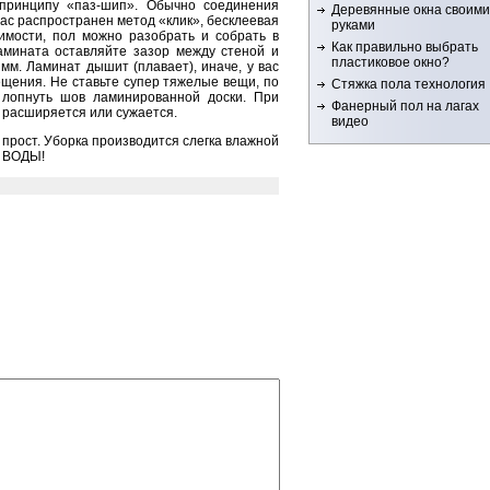
принципу «паз-шип». Обычно соединения
Деревянные окна своими
ас распространен метод «клик», бесклеевая
руками
имости, пол можно разобрать и собрать в
Как правильно выбрать
ламината оставляйте зазор между стеной и
пластиковое окно?
м. Ламинат дышит (плавает), иначе, у вас
щения. Не ставьте супер тяжелые вещи, по
Стяжка пола технология
лопнуть шов ламинированной доски. При
Фанерный пол на лагах
 расширяется или сужается.
видео
прост. Уборка производится слегка влажной
 ВОДЫ!