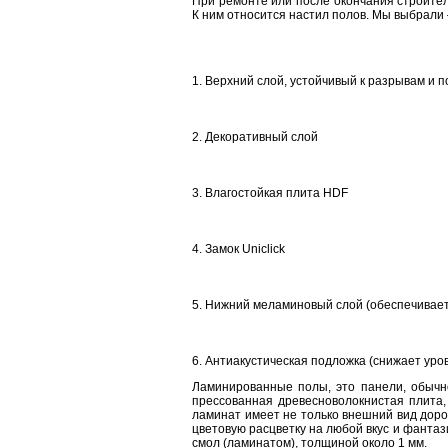
При ремонте или после окончания строител
К ним относится настил полов. Мы выбрали
1. Верхний слой, устойчивый к разрывам и
2. Декоративный слой
3. Влагостойкая плита HDF
4. Замок Uniclick
5. Нижний меламиновый слой (обеспечивает
6. Антиакустическая подложка (снижает уро
Ламинированные полы, это панели, обычно
прессованная древесноволокнистая плита,
ламинат имеет не только внешний вид доро
цветовую расцветку на любой вкус и фанта
смол (ламинатом), толщиной около 1 мм.