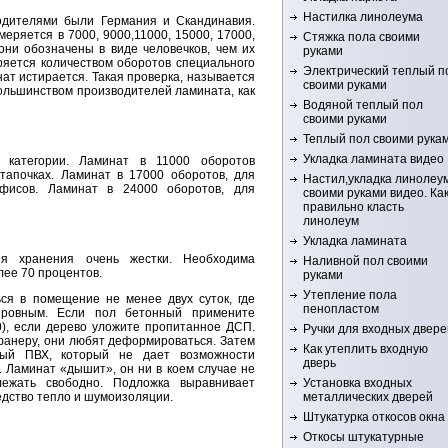
Настилка линолеума
одителями были Германия и Скандинавия.
еряется в 7000, 9000,11000, 15000, 17000,
Стяжка пола своими
они обозначены в виде человечков, чем их
руками
ряется количеством оборотов специального
Электрический теплый п
ат истирается. Такая проверка, называется
своими руками
ольшинством производителей ламината, как
Водяной теплый пол
своими руками
Теплый пол своими рука
Укладка ламината видео
категории. Ламинат в 11000 оборотов
тапочках. Ламинат в 17000 оборотов, для
Настил,укладка линолеу
фисов. Ламинат в 24000 оборотов, для
своими руками видео. Ка
правильно класть
линолеум
Укладка ламината
ия хранения очень жестки. Необходима
Наливной пол своими
лее 70 процентов.
руками
Утепление пола
ся в помещение не менее двух суток, где
пенопластом
 ровным. Если пол бетонный примените
), если дерево уложите пропитанное ДСП.
Ручки для входных двере
фанеру, они любят деформироваться. Затем
Как утеплить входную
ный ПВХ, который не дает возможности
дверь
 Ламинат «дышит», он ни в коем случае не
Установка входных
ежать свободно. Подложка выравнивает
металлических дверей
едство тепло и шумоизоляции.
Штукатурка откосов окна
Откосы штукатурные