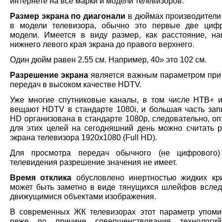
интернете на все марки и модели телевизоров.
Размер экрана по диагонали
в дюймах производители
в модели телевизора, обычно это первые две циф
модели. Имеется в виду размер, как расстояние, на
нижнего левого края экрана до правого верхнего.
Один дюйм равен 2.55 см. Например, 40» это 102 см.
Разрешение экрана
является важным параметром при
передач в высоком качестве HDTV.
Уже многие спутниковые каналы, в том числе НТВ+ и
вещают HDTV в стандарте 1080i, и большая часть зап
HD организована в стандарте 1080p, следовательно, о
для этих целей на сегодняшний день можно считать 
экрана телевизора 1920х1080 (Full HD).
Для просмотра передач обычного (не цифрового)
телевидения разрешение значения не имеет.
Время отклика
обусловлено инертностью жидких кр
может быть заметно в виде тянущихся шлейфов вслед
движущимися объектами изображения.
В современных ЖК телевизорах этот параметр упоми
реже по причине совершенствования технологий