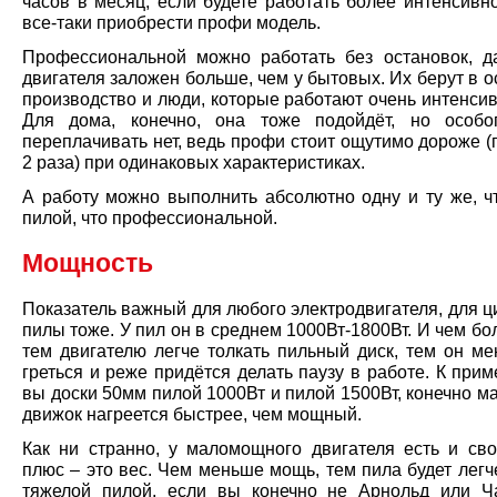
часов в месяц, если будете работать более интенсивн
все-таки приобрести профи модель.
Профессиональной можно работать без остановок, д
двигателя заложен больше, чем у бытовых. Их берут в 
производство и люди, которые работают очень интенсив
Для дома, конечно, она тоже подойдёт, но особо
переплачивать нет, ведь профи стоит ощутимо дороже 
2 раза) при одинаковых характеристиках.
А работу можно выполнить абсолютно одну и ту же, ч
пилой, что профессиональной.
Мощность
Показатель важный для любого электродвигателя, для 
пилы тоже. У пил он в среднем 1000Вт-1800Вт. И чем б
тем двигателю легче толкать пильный диск, тем он ме
греться и реже придётся делать паузу в работе. К прим
вы доски 50мм пилой 1000Вт и пилой 1500Вт, конечно 
движок нагреется быстрее, чем мощный.
Как ни странно, у маломощного двигателя есть и св
плюс – это вес. Чем меньше мощь, тем пила будет легч
тяжелой пилой, если вы конечно не Арнольд или Ч