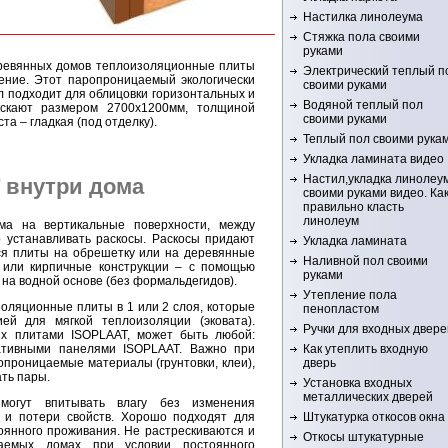
Настилка линолеума
Стяжка пола своими
руками
ревянных домов теплоизоляционные плиты
Электрический теплый п
ение. Этот паропроницаемый экологически
своими руками
 подходит для облицовки горизонтальных и
Водяной теплый пол
ускают размером 2700х1200мм, толщиной
своими руками
та – гладкая (под отделку).
Теплый пол своими рука
Укладка ламината видео
Настил,укладка линолеу
 внутри дома
своими руками видео. Ка
правильно класть
линолеум
а на вертикальные поверхности, между
 устанавливать раскосы. Раскосы придают
Укладка ламината
тся плиты на обрешетку или на деревянные
Наливной пол своими
 или кирпичные конструкции – с помощью
руками
 на водной основе (без формальдегидов).
Утепление пола
оляционные плиты в 1 или 2 слоя, которые
пенопластом
ей для мягкой теплоизоляции (эковата).
Ручки для входных двере
х плитами ISOPLAAT, может быть любой:
ративными панелями ISOPLAAT. Важно при
Как утеплить входную
опроницаемые материалы (грунтовки, клеи),
дверь
ать пары.
Установка входных
металлических дверей
могут впитывать влагу без изменения
 и потери свойств. Хорошо подходят для
Штукатурка откосов окна
оянного проживания. Не растрескиваются и
Откосы штукатурные
аемых домах при условии постоянного