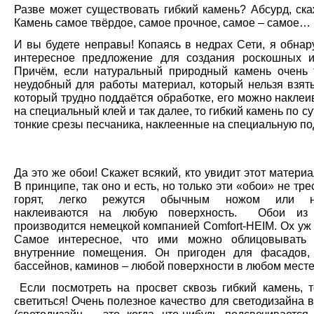
Разве может существовать гибкий камень? Абсурд, ска
Камень самое твёрдое, самое прочное, самое – самое…
И вы будете неправы! Копаясь в недрах Сети, я обнар
интересное предложение для создания роскошных и
Причём, если натуральный природный камень очень
неудобный для работы материал, который нельзя взять
который трудно поддаётся обработке, его можно наклеи
на специальный клей и так далее, то гибкий камень по с
тонкие срезы песчаника, наклеенные на специальную по
Да это же обои! Скажет всякий, кто увидит этот матери
В принципе, так оно и есть, но только эти «обои» не тре
горят, легко режутся обычным ножом или но
наклеиваются на любую поверхность. Обои из 
производится немецкой компанией Comfort-HEIM. Ох уж
Самое интересное, что ими можно облицовывать 
внутренние помещения. Он пригоден для фасадов,
бассейнов, каминов – любой поверхности в любом месте
Если посмотреть на просвет сквозь гибкий камень, т
светиться! Очень полезное качество для светодизайна 