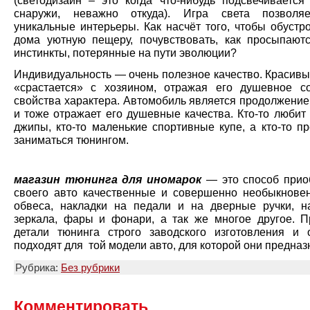
(светодизайн – это когда что-нибудь подсвечивается 
снаружи, неважно откуда). Игра света позволяе
уникальные интерьеры. Как насчёт того, чтобы обустр
дома уютную пещеру, почувствовать, как просыпают
инстинкты, потерянные на пути эволюции?
Индивидуальность — очень полезное качество. Красивы
«срастается» с хозяином, отражая его душевное с
свойства характера. Автомобиль является продолжение
и тоже отражает его душевные качества. Кто-то любит
джипы, кто-то маленькие спортивные купе, а кто-то п
заниматься тюнингом.
магазин тюнинга для иномарок
— это способ прио
своего авто качественные и совершенно необыкнове
обвеса, накладки на педали и на дверные ручки, н
зеркала, фары и фонари, а так же многое другое. П
детали тюнинга строго заводского изготовления и 
подходят для той модели авто, для которой они предназ
Рубрика:
Без рубрики
Комментировать