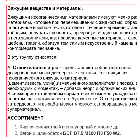
Вяжущие вещества и материалы
.
Вяжущими неорганическими материалами именуют мелко р
материалы, которые при перемешивании с жидкостью, обра
пластичное и мягкое тесто, готовое с течением времени ста
твёрдым, получать прочность, превращая в один монолит д
в него заполнители, как правило, каменные материалы, такие
щебень, гравий, образуя тем самым искусственный камень 
конгломерата песчаника.
В эту группу относятся:
А.
Строительные р-ры
– представляют собой тщательно
дозированные мелкодисперсные составы, состоящие из
неорганического вяжущего материала
(цемент,известь,глина),измельчённого заполнителя ( песка), 
необходимых моментах, – добавок неорг. и органических в-в.
В свежепригототовленном варианте их возможно укладыват
пластом, разглаживая все его бугристости. Он не растрески
затвердевают и вырабатывают упорность, превращаясь в м
суперматериал.
АССОРТИМЕНТ
:
Кирпич силикатный и огнеупорный и многие др.
бетон и шлакобетон
БСГ В7,5 М100 П3 F50 W2.