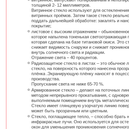
толщиной 2- 12 миллиметров.
Витринное стекло используют для остекленения
витринных проёмов. Затем такое стекло реальн
поддать дальнейшей обработке: закалять и нан
покрытие;
листовое с высоким отражением – обыкновенное
которое напылена тоненькая светоотражающая 
которая сделана на базе титановой окиси. Это с
снижает видимость снаружи и снижает проникно
внутрь солнечного света и радиации.
Отражение света – 40 процентов.
Радиозащитное стекло в листах – это обычное 
стекло, на поверхность которого нанесена проз
плёнка .Экранирующую плёнку наносят в поцес
производства.
Пропускание света не ниже 65-70 %.
Армированное стекло – делают на поточных лин
методом непрерывного прокатывания, с одновр
выполняемым помещением внутрь металлическо
Стекло имеет глянцевую узорчатую линию повер
может быть прозрачным или цветным.
Стекло, поглащающее тепло, – способно брать 
инфракрасные лучи. Оно используется для ост
окон для уменьшения проникновения солнечного