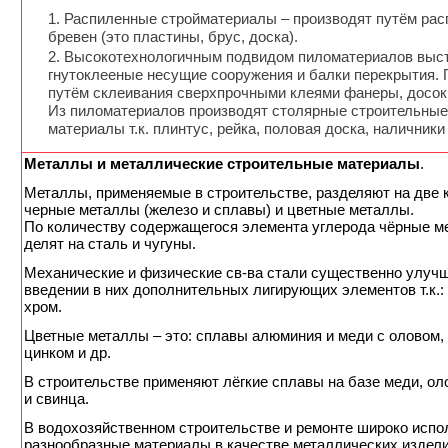
Распиленные стройматериалы – производят путём рас
бревен (это пластины, брус, доска).
Высокотехнологичным подвидом пиломатериалов выс
гнутоклееные несущие сооружения и балки перекрытия.
путём склеивания сверхпрочными клеями фанеры, досок и
Из пиломатериалов производят столярные строительные
материалы т.к. плинтус, рейка, половая доска, наличники 
Металлы и металлические строительные материалы
.
Металлы, применяемые в строительстве, разделяют на две к
черные металлы (железо и сплавы) и цветные металлы.
По количеству содержащегося элемента углерода чёрные м
делят на сталь и чугуны.
Механические и физические св-ва стали существенно улуч
введении в них дополнительных лигирующих элементов т.к.: 
хром.
Цветные металлы – это: сплавы алюминия и меди с оловом,
цинком и др.
В строительстве применяют лёгкие сплавы на базе меди, ол
и свинца.
В водохозяйственном строительстве и ремонте широко испо
разнообразные материалы в качестве металлических издели