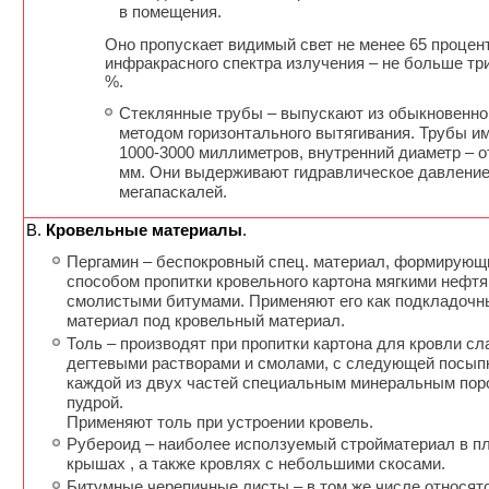
в помещения.
Оно пропускает видимый свет не менее 65 процент
инфракрасного спектра излучения – не больше тр
%.
Cтеклянные трубы – выпускают из обыкновенно
методом горизонтального вытягивания. Трубы и
1000-3000 миллиметров, внутренний диаметр – о
мм. Они выдерживают гидравлическое давление
мегапаскалей.
В.
Кровельные материалы
.
Пергамин – беспокровный спец. материал, формирующ
способом пропитки кровельного картона мягкими нефт
смолистыми битумами. Применяют его как подкладочн
материал под кровельный материал.
Толь – производят при пропитки картона для кровли с
дегтевыми растворами и смолами, с следующей посыпк
каждой из двух частей специальным минеральным пор
пудрой.
Применяют толь при устроении кровель.
Рубероид – наиболее исползуемый стройматериал в п
крышах , а также кровлях с небольшими скосами.
Битумные черепичные листы – в том же числе относятс