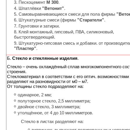
Пескоцемент
М 300
.
Шпатлёвки
”Ветонит”
.
Самовыравнивающиеся смеси для пола фирмы
”Вето
Штукатурные смеси (фирмы
”Старатели”
.
Грунтовки и затирки.
Клей монтажный, гипсовый, ПВА, силиконовый,
быстротвердеющий.
Штукатурно-гипсовая смесь и добавки. от производите
”Пластер”
.
Б.
Стекло и стеклянные изделия
.
Cтекло – очень охлаждённый сплав многокомпонентного сос
строения.
Стекломатериал в соответствии с его оптич. возможностями
разделяют на разновидности от м0 – м7.
От толщины стекло подразделяют на:
одинарное, 2 мм;
полуторное стекло, 2,5 миллиметра;
двойное стекло, 3 миллиметра;
утолщённое, от 4 до 10 миллиметров.
Стекло в листах разделяют на:
витринное, выпускают полированным и неполир