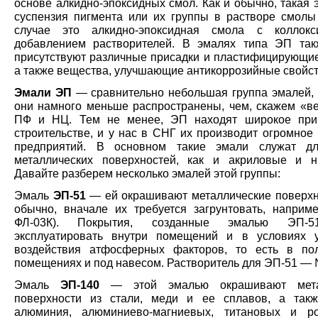
основе алкидно-эпоксидных смол. Как и обычно, такая 
суспензия пигмента или их группы в растворе смолы
случае это алкидно-эпоксидная смола с коллокс
добавлением растворителей. В эмалях типа ЭП та
присутствуют различные присадки и пластифицирующие
а также вещества, улучшающие антикоррозийные свойст
Эмали ЭП
— сравнительно небольшая группа эмалей, 
они намного меньше распространены, чем, скажем «в
ПФ и НЦ. Тем не менее, ЭП находят широкое при
строительстве, и у нас в СНГ их производит огромное
предприятий. В основном такие эмали служат дл
металлических поверхностей, как и акриловые и н
Давайте разберем несколько эмалей этой группы:
Эмаль
ЭП-51
— ей окрашивают металлические поверхно
обычно, вначале их требуется загрунтовать, наприме
ФЛ-03К). Покрытия, созданные эмалью ЭП-5
эксплуатировать внутри помещений и в условиях 
воздействия атфосферных факторов, то есть в по
помещениях и под навесом. Растворитель для ЭП-51 —
Эмаль
ЭП-140
— этой эмалью окрашивают мета
поверхности из стали, меди и ее сплавов, а так
алюминия, алюминиево-магниевых, титановых и ро