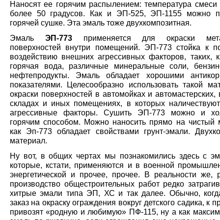
Наносят ее горячим распылением: температура смеси 
более 50 градусов. Как и ЭП-525, ЭП-1155 можно п
горячей сушке. Эта эмаль тоже двухкомпозитная.
Эмаль
ЭП-773
применяется для окраски метал
поверхностей внутри помещений. ЭП-773 стойка к п
воздействию внешних агрессивных факторов, таких, к
горячая вода, различные минеральные соли, бензи
нефтепродукты. Эмаль обладает хорошими антикор
показателями. Целесообразно использовать такой ма
окраски поверхностей в автомойках и автомастерских, 
складах и иных помещениях, в которых наличествую
агрессивные факторы. Сушить ЭП-773 можно и хо
горячим способом. Можно наносить прямо на чистый м
как Эп-773 обладает свойствами грунт-эмали. Двухк
материал.
Ну вот, в общих чертах мы познакомились здесь с э
которые, кстати, применяются и в военной промышлен
энергетической и прочее, прочее. В реальности же, р
производство общестроительных работ редко затрагив
хитрые эмали типа ЭП, ХС и так далее. Обычно, когд
заказ на окраску ограждения вокруг детского садика, к п
привозят «родную и любимую» ПФ-115, ну а как максим