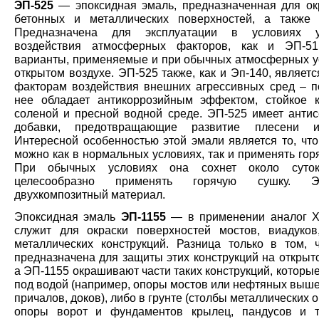
ЭП-525
— эпоксидная эмаль, предназначенная для о
бетонных и металлических поверхностей, а также 
Предназначена для эксплуатации в условиях у
воздействия атмосферных факторов, как и ЭП-51
варианты, применяемые и при обычных атмосферных у
открытом воздухе. ЭП-525 также, как и Эп-140, являетс
факторам воздействия внешних агрессивных сред – п
нее обладает антикоррозийным эффектом, стойкое 
соленой и пресной водной среде. ЭП-525 имеет антис
добавки, предотвращающие развитие плесени и
Интересной особенностью этой эмали является то, что
можно как в нормальных условиях, так и применять гор
При обычных условиях она сохнет около суток
целесообразно применять горячую сушку. 
двухкомпозитный материал.
Эпоксидная эмаль
ЭП-1155
— в применении аналог Х
служит для окраски поверхностей мостов, виадуков
металлических конструкций. Разница только в том, 
предназначена для защиты этих конструкций на открыт
а ЭП-1155 окрашивают части таких конструкций, которы
под водой (например, опоры мостов или нефтяных выше
причалов, доков), либо в грунте (столбы металлических 
опоры ворот и фундаментов крылец, пандусов и т