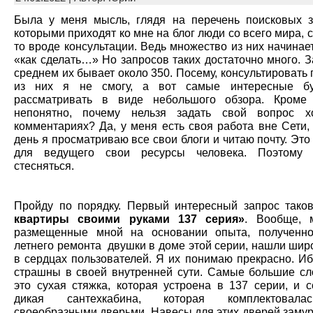
Была у меня мысль, глядя на перечень поисковых з
которыми приходят ко мне на блог люди со всего мира, с
то вроде консультации. Ведь множество из них начинае
«как сделать…» Но запросов таких достаточно много. 
среднем их бывает около 350. Посему, консультировать
из них я не смогу, а вот самые интересные бу
рассматривать в виде небольшого обзора. Кроме 
непонятно, почему нельзя задать свой вопрос 
комментариях? Да, у меня есть своя работа вне Сети,
день я просматриваю все свои блоги и читаю почту. Эт
для ведущего свои ресурсы человека. Поэтому
стесняться.
Пройду по порядку. Первый интересный запрос тако
квартиры своими руками 137 серия»
. Вообще, 
размещенные мной на основании опыта, полученно
летнего ремонта двушки в доме этой серии, нашли шир
в сердцах пользователей. Я их понимаю прекрасно. Иб
страшны в своей внутренней сути. Самые большие с
это сухая стяжка, которая устроена в 137 серии, и 
дикая сантехкабина, которая комплектовала
своеобразными дверьми. Навесы для этих дверей заму