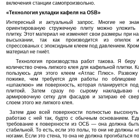
включения станции самопроизвольно.
«Технология укладки кафеля на OSB»
Интересный и актуальный запрос. Многие не знаю
ориентированую стружечную плиту можно уложить 
плитку. Этот материал не изменяет свои размеры при 
высыхании, так как производится из опилок и
спрессованых с эпоксидным клеем под давлением. Кроме
материал не гниёт.
Технология производства работ такова. Я беру
количество очень липкого клея для кафельной плитки. К
пользуюсь для этого клеем «Атлас Плюс». Развожу
пожиже, чем требуется для работы по облицовке 
«шпаклюю» им поверхность, которая планируется под
плитокй. Затем сразу по сырому накладываю с
армировочную сетку для фасадов и затираю её све
слоем этого же липкого клея.
Затем даю всей поверхности полностью высохнуть
работаю с ней так, будто с обычным основанием. Ед
требование к поверхности из ОСБ — она должна быть
стабильной. То есть, если это полы, то они не должны «
ногами. Если это стена, то она не должна прогибаться 