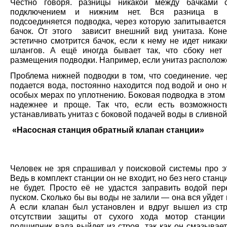
Честно говоря. разницы никакой между бачками 
подключением и нижним нет. Вся разница в 
подсоединяется подводка, через которую запитывается
бачок. От этого зависит внешний вид унитаза. Коне
эстетично смотрится бачок, если к нему не идет никак
шлангов. А ещё иногда бывает так, что сбоку нет
размещения подводки. Например, если унитаз располож
Проблема нижней подводки в том, что соединение. чер
подается вода, постоянно находится под водой и оно 
особых мерах по уплотнению. Боковая подводка в этом
надежнее и проще. Так что, если есть возможнос
устанавливать унитаз с боковой подачей воды в сливной
«Насосная станция обратный клапан станции»
Человек не зря спрашивал у поисковой системы про эт
Ведь в комплект станции он не входит, но без него станц
не будет. Просто её не удастся заправить водой пе
пуском. Сколько бы вы воды не залили — она вся уйдет 
А если клапан был установлен и вдруг вышел из стр
отсутствии защиты от сухого хода мотор станции
подшипник вала выйдет из строя, так как он смазывае