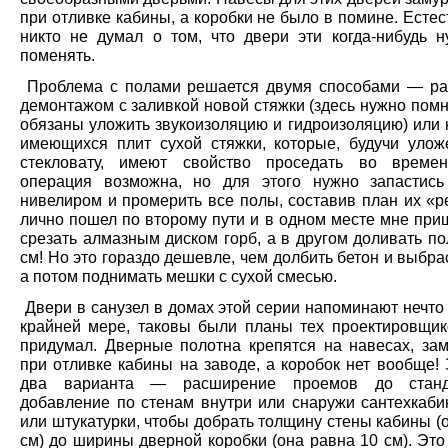
при отливке кабины, а коробки не было в помине. Естес
никто не думал о том, что двери эти когда-нибудь н
поменять.
Проблема с полами решается двумя способами — р
демонтажом с заливкой новой стяжки (здесь нужно помн
обязаны уложить звукоизоляцию и гидроизоляцию) или 
имеющихся плит сухой стяжки, которые, будучи уло
стекловату, имеют свойство проседать во времен
операция возможна, но для этого нужно запастис
нивелиром и промерить все полы, составив план их «р
лично пошел по второму пути и в одном месте мне при
срезать алмазным диском горб, а в другом доливать п
см! Но это гораздо дешевле, чем долбить бетон и выбра
а потом поднимать мешки с сухой смесью.
Двери в санузел в домах этой серии напоминают нечто
крайней мере, таковы были планы тех проектировщико
придумал. Дверные полотна крепятся на навесах, за
при отливке кабины на заводе, а коробок нет вообще!
два варианта — расширение проемов до стан
добавление по стенам внутри или снаружи сантехкаби
или штукатурки, чтобы добрать толщину стены кабины (
см) до ширины дверной коробки (она равна 10 см). Эт