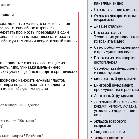
панелями видео
ехники
Стены в ванной комнате
териалы
.
Отделка декоративным
покрытием
азмельчённые материалы, которые при
Дизайн спальни
е тесто, способное в процессе
обретать прочность, превращая в один
Полы из гранита.
авки, в основном, каменные материалы,
Технология укладки поло
ь, образуя тем самым искусственный камень
из гранита видео
Стеклообои — оклеиван
и преимущества видео
Потолки из гипсокартона
фотогалерея
козернистые составы, состоящие из
есть, гипс, глина),размельчённого
Столбчатый фундамент
х случаях, – добавок неорг. и органических
своими руками
Монолитный фундамент
 возможно наносить нужным пластом,
астворы не распадаются, твердеют и
Винтовой фундамент:
монолитный суперматериал.
преимущества и расчеты
Ленточный фундамент
Деревянный пол своими
огнеупорный и другие.
руками. Ремонт, укладка,
утепление деревянного
пола
ола марки
”Ветонит”
.
Укладка коврового
д”
.
покрытия
Уход за паркетом
альная. марки
”Ротбанд”
.
Укладка паркета