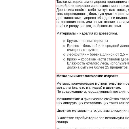
Так как материалам из дерева принадлежат
приобрели широкое использование и приме
Древесина несёт в себе низкую плотность,
теплопроводность, большую длительность с
достоинствами , дерево обладает и недостат
гигроскопичность или напитывание влаги, м
гниёт и разрушается; с лёгкостью горит.
Материалы и изделия из древесины.
Круглые лесоматериалы.
Бревно – большой или средней длины
очищены от сучков.
Лес-кругляк – брёвна длиной от 2,5 – 
Кряжи – короткие части cтволов дерев
Влажность круглого леса, используе
должна быть не более 25 процентов.
Металлы и металлические изделия
.
Металл, применяемые в строительстве и ре
металлы (железо и сплавы) и цветные.
По содержанию углерода черный металл под
Механические и физические свойства стал
них лигирующих составляющих таких как: в
Цветные металлы – это: сплавы алюминия и
В качестве стройматериалов используют не
свинца.