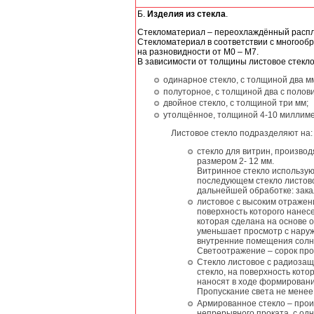
Б.
Изделия из стекла
.
Стекломатериал – переохлаждённый распл
Стекломатериал в соответствии с многооб
на разновидности от М0 – М7.
В зависимости от толщины листовое стекл
одинарное стекло, с толщиной два м
полуторное, с толщиной два с полов
двойное стекло, с толщиной три мм;
утолщённое, толщиной 4-10 миллиме
Листовое стекло подразделяют на:
стекло для витрин, произво
размером 2- 12 мм.
Витринное стекло использу
последующем стекло листов
дальнейшей обработке: зака
листовое с высоким отражен
поверхность которого нанес
которая сделана на основе 
уменьшает просмотр с наруж
внутренние помещения солне
Светоотражение – сорок про
Cтекло листовое с радиоза
стекло, на поверхность кото
наносят в ходе формирован
Пропускание света не менее
Армированное стекло – прои
непрерывного проката, с од