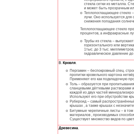
стекла сетки из металла. С
и может быть прозрачным ил
Теплопоглащающее стекло –
лучи. Оно используется для
снижения попадания солнечн
Теплопоглащающее стекло проп
процентов, а инфракрасные луч
Трубы из стекла – выпускаю
горизонтального или вертик
1тыс. до 3 тыс. миллиметров
гидравлическое давление до
В.
Кровля
.
Пергамин – беспокровный спец. стр
пропитки кровельного картона нетв
Применяют его как подкладочную пр
Толь – образуется при пропитывания
сланцевыми дёгтевыми растворами и
каждой из двух частей минерализир
Используют его при обустройстве кр
Рубероид – самый распространённы
крышах , а также крышах с незначит
Битумные черепичные листы – в том 
материалов , производимых способо
Существует множество видов по цвет
Древесина
.