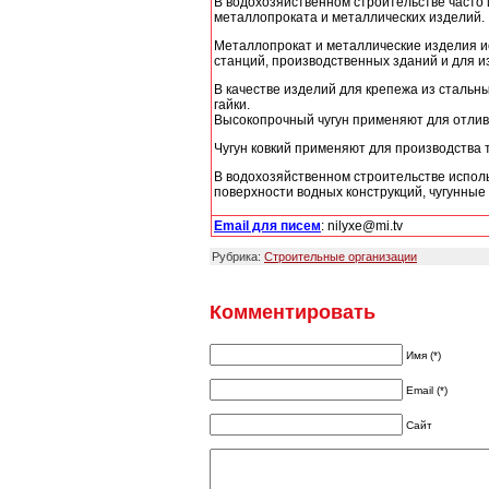
В водохозяйственном строительстве часто
металлопроката и металлических изделий.
Металлопрокат и металлические изделия и
станций, производственных зданий и для и
В качестве изделий для крепежа из стальн
гайки.
Высокопрочный чугун применяют для отливк
Чугун ковкий применяют для производства то
В водохозяйственном строительстве исполь
поверхности водных конструкций, чугунные 
Email для писем
: nilyxe@mi.tv
Рубрика:
Строительные организации
Комментировать
Имя (*)
Email (*)
Сайт