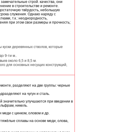
 замечательные строй. качества, они
нение в строительстве и ремонте.
 достаточную твёрдость, небольшую
рока служения. Однако наряду с
ками, т.к.: неоднородность,
еняя при этом свои размеры и прочность;
 куски деревянных стволов, которые
до 9-ти м..
ьев около 6,5 и 8,5 м.
мого для основных несущих конструкций,
монте, разделяют на две группы: черные
разделяют на чугун и сталь.
ей значительно улучшаются при введении в
ольфрам, никель.
 меди с цинком, оловом и др.
тяжёлые сплавы на основе меди, олова,