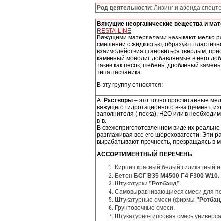
Род деятельности
: Лизинг и аренда спецт
Вяжущие неорганические вещества и ма
RESTA-LINE
Вяжущими материалами называют мелко р
смешении с жидкостью, образуют пластично
взаимодействия становиться твёрдым, при
каменный монолит добавляемые в него доб
такие как песок, щебень, дроблёный камен
типа песчаника.
В эту группу относятся:
А.
Растворы
– это точно просчитанные мел
вяжущего гидротационного в-ва (цемент, изв
заполнителя ( песка), Н2О или в необходимы
в-в.
В свежепригототовленном виде их реально
разглаживая все его шероховатости. Эти р
вырабатывают прочность, превращаясь в 
АССОРТИМЕНТНЫЙ ПЕРЕЧЕНЬ
:
Кирпич красный,белый,силикатный и 
Бетон
БСГ В35 М4500 П4 F300 W10.
Штукатурки
”Ротбанд”
.
Самовыравнивающиеся смеси для п
Штукатурные смеси (фирмы
”Ротбан
Грунтовочные смеси.
Штукатурно-гипсовая смесь универс