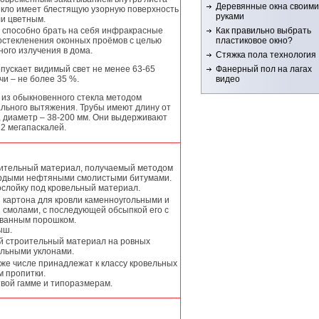
Деревянные окна своими
текло имеет блестящую узорную поверхность
руками
и цветным.
Как правильно выбрать
 способно брать на себя инфракрасные
пластиковое окно?
 остекленения оконных проёмов с целью
ого излучения в дома.
Стяжка пола технология
Фанерный пол на лагах
ускает видимый свет не менее 63-65
видео
и – не более 35 %.
т из обыкновенного стекла методом
ального вытяжения. Трубы имеют длину от
, диаметр – 38-200 мм. Они выдерживают
 2 мегапаскалей.
оительный материал, получаемый методом
ёрдыми нефтяными смолистыми битумами.
ослойку под кровельный материал.
 картона для кровли каменноугольными и
 смолами, с последующей обсыпкой его с
ованным порошком.
ыш.
й строительный материал на ровных
ельными уклонами.
же числе принадлежат к классу кровельных
м пропитки.
вой гамме и типоразмерам.