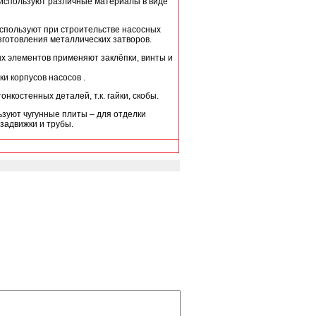
 используют различные материалы в виде
спользуют при строительстве насосных
зготовления металлических затворов.
ых элементов применяют заклёпки, винты и
и корпусов насосов .
нкостенных деталей, т.к. гайки, скобы.
зуют чугунные плиты – для отделки
задвижки и трубы.