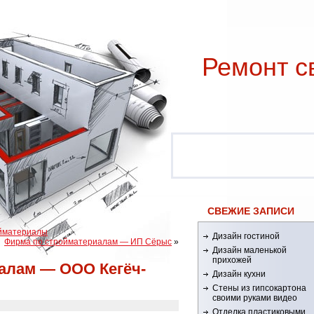
Ремонт c
СВЕЖИЕ ЗАПИСИ
йматериалы
Дизайн гостиной
Фирма по стройматериалам — ИП Сёрыс
»
Дизайн маленькой
прихожей
алам — ООО Кегёч-
Дизайн кухни
Стены из гипсокартона
своими руками видео
Отделка пластиковыми