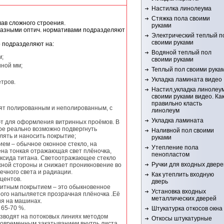
Настилка линолеума
Стяжка пола своими
ав сложного строения.
руками
разными оптич. нормативами подразделяют
Электрический теплый п
своими руками
о подразделяют на:
Водяной теплый пол
м;
своими руками
иной мм;
Теплый пол своими рука
Укладка ламината видео
тров.
Настил,укладка линолеу
своими руками видео. Ка
правильно класть
дят полированным и неполированным, с
линолеум
Укладка ламината
ют для оформления витринных проёмов. В
ое реально возможно подвергнуть
Наливной пол своими
лять и наносить покрытие;
руками
ием – обычное оконное стекло, на
Утепление пола
ена тонкая отражающая свет плёночка,
пенопластом
оксида титана. Светоотражающее стекло
Ручки для входных двере
ной стороны и снижает проникновение во
чного света и радиации.
Как утеплить входную
центов.
дверь
щитным покрытием – это обыкновенное
Установка входных
рого напыляется прозрачная плёночка .Её
металлических дверей
ия на машинах.
 65-70 %.
Штукатурка откосов окна
зводят на потоковых линиях методом
Откосы штукатурные
новременным закатыванием внутрь листа